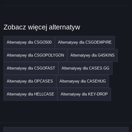
Zobacz więcej alternatyw
Alternatywy dla CSGO500
Alternatywy dla CSGOEMPIRE
Alternatywy dla CSGOPOLYGON
Alternatywy dla G4SKINS
Alternatywy dla CSGOFAST
Alternatywy dla CASES.GG
Alternatywy dla OPCASES
Alternatywy dla CASEHUG
Alternatywy dla HELLCASE
Alternatywy dla KEY-DROP