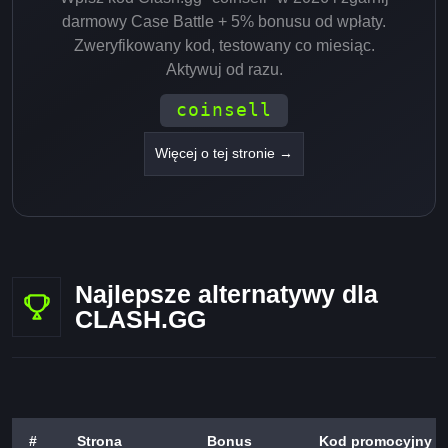
darmowy Case Battle + 5% bonusu od wpłaty.
Zweryfikowany kod, testowany co miesiąc.
Aktywuj od razu.
coinsell
Więcej o tej stronie →
Najlepsze alternatywy dla
CLASH.GG
#
Strona
Bonus
Kod promocyjny