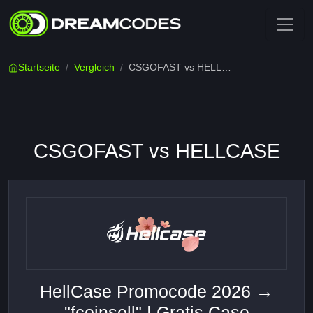
Startseite
/
Vergleich
/
CSGOFAST vs HELLCASE
CSGOFAST vs HELLCASE
HellCase Promocode 2026 →
"fcoinsell" | Gratis Case