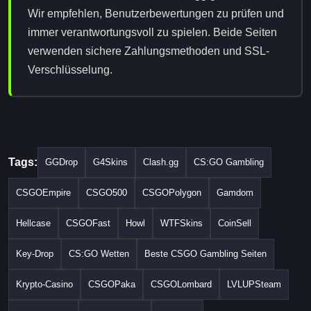
Wir empfehlen, Benutzerbewertungen zu prüfen und
immer verantwortungsvoll zu spielen. Beide Seiten
verwenden sichere Zahlungsmethoden und SSL-
Verschlüsselung.
Tags:
GGDrop
G4Skins
Clash.gg
CS:GO Gambling
CSGOEmpire
CSGO500
CSGOPolygon
Gamdom
Hellcase
CSGOFast
Howl
WTFSkins
CoinSell
Key-Drop
CS:GO Wetten
Beste CSGO Gambling Seiten
Krypto-Casino
CSGOPaka
CSGOLombard
LVLUPSteam