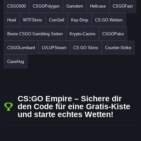
CSGO500
CSGOPolygon
Gamdom
Hellcase
CSGOFast
Howl
WTFSkins
CoinSell
Key-Drop
CS:GO Wetten
Beste CSGO Gambling Seiten
Krypto-Casino
CSGOPaka
CSGOLombard
LVLUPSteam
CS:GO Skins
Counter-Strike
CaseHug
CS:GO Empire – Sichere dir
den Code für eine Gratis-Kiste
und starte echtes Wetten!