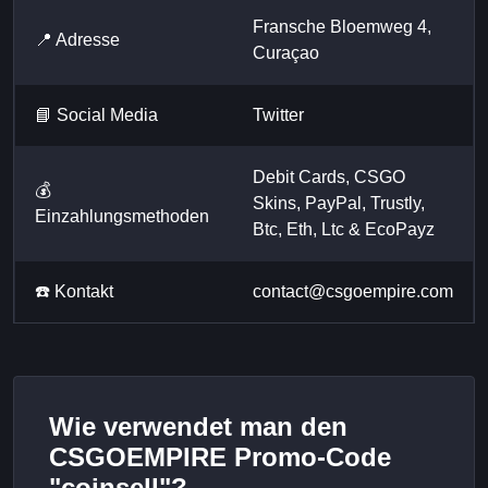
Fransche Bloemweg 4,
📍 Adresse
Curaçao
📘 Social Media
Twitter
Debit Cards, CSGO
💰
Skins, PayPal, Trustly,
Einzahlungsmethoden
Btc, Eth, Ltc & EcoPayz
☎️ Kontakt
contact@csgoempire.com
Wie verwendet man den
CSGOEMPIRE Promo-Code
"coinsell"?