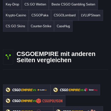
Key-Drop
CS:GO Wetten
Beste CSGO Gambling Seiten
Krypto-Casino
CSGOPaka
CSGOLombard
LVLUPSteam
CS:GO Skins
Counter-Strike
CaseHug
CSGOEMPIRE mit anderen
Seiten vergleichen
vs
vs
vs