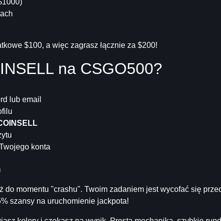
$1000)
tach
tkowe $100, a więc zagrasz łącznie za $200!
OINSELL na CSGO500?
rd lub email
filu
COINSELL
zytu
 Twojego konta
0
 aż do momentu "crashu". Twoim zadaniem jest wycofać się pr
5% szansy na uruchomienie jackpota!
iasz kolory i czekasz na wynik. Prosta mechanika, szybkie rund