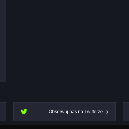
Obserwuj nas na Twitterze