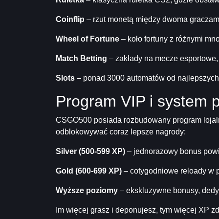
Coinflip
– rzut monetą między dwoma graczami.
Wheel of Fortune
– koło fortuny z różnymi mn
Match Betting
– zakłady na mecze esportowe, 
Slots
– ponad 3000 automatów od najlepszych 
Program VIP i system
CSGO500 posiada rozbudowany program lojaln
odblokowywać coraz lepsze nagrody:
Silver (500-599 XP)
– jednorazowy bonus powi
Gold (600-699 XP)
– cotygodniowe reloady w pi
Wyższe poziomy
– ekskluzywne bonusy, dedy
Im więcej grasz i deponujesz, tym więcej X