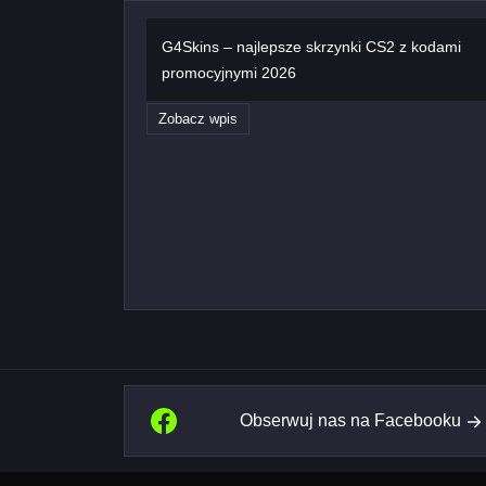
G4Skins – najlepsze skrzynki CS2 z kodami
promocyjnymi 2026
Zobacz wpis
Obserwuj nas na Facebooku