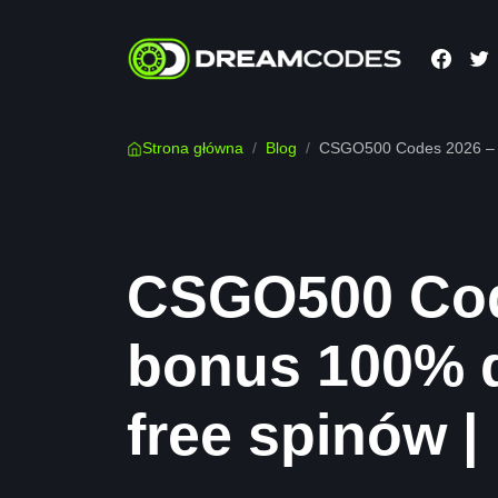
Strona główna
/
Blog
/
CSGO500 Cod
bonus 100% d
free spinów 