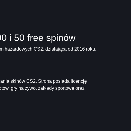
 i 50 free spinów
orm hazardowych CS2, działająca od 2016 roku.
ania skinów CS2. Strona posiada licencję
otów, gry na żywo, zakłady sportowe oraz