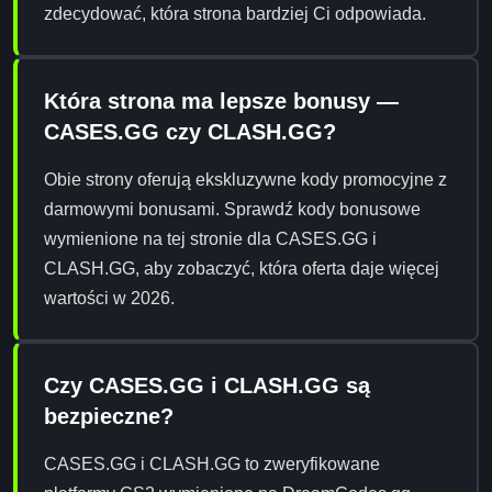
zdecydować, która strona bardziej Ci odpowiada.
Która strona ma lepsze bonusy —
CASES.GG czy CLASH.GG?
Obie strony oferują ekskluzywne kody promocyjne z
darmowymi bonusami. Sprawdź kody bonusowe
wymienione na tej stronie dla CASES.GG i
CLASH.GG, aby zobaczyć, która oferta daje więcej
wartości w 2026.
Czy CASES.GG i CLASH.GG są
bezpieczne?
CASES.GG i CLASH.GG to zweryfikowane