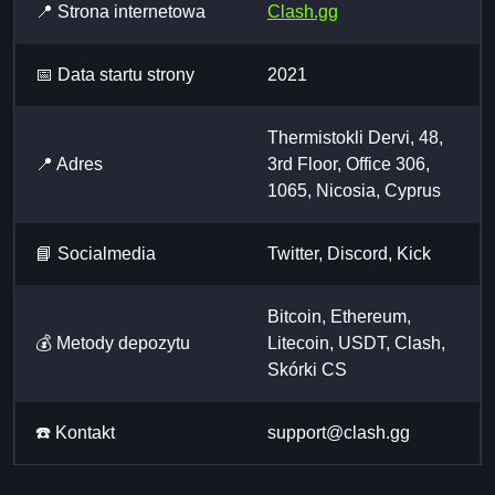
📍 Strona internetowa
Clash.gg
📅 Data startu strony
2021
Thermistokli Dervi, 48,
📍 Adres
3rd Floor, Office 306,
1065, Nicosia, Cyprus
📘 Socialmedia
Twitter, Discord, Kick
Bitcoin, Ethereum,
💰 Metody depozytu
Litecoin, USDT, Clash,
Skórki CS
☎️ Kontakt
support@clash.gg