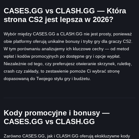
CASES.GG vs CLASH.GG — Która
strona CS2 jest lepsza w 2026?
Wybór między CASES.GG a CLASH.GG nie jest prosty, ponieważ
obie platformy oferują unikalne bonusy i tryby gry dla graczy CS2.
W tym porównaniu analizujemy ich kluczowe cechy — od metod
wpłat i kodów promocyjnych po dostępne gry i opcje wypłat.
Niezależnie od tego, czy preferujesz otwieranie skrzynek, ruletkę,
crash czy zakłady, to zestawienie pomoże Ci wybrać stronę
dopasowaną do Twojego stylu gry i budżetu.
Kody promocyjne i bonusy —
CASES.GG vs CLASH.GG
Zarówno CASES.GG, jak i CLASH.GG oferują ekskluzywne kody