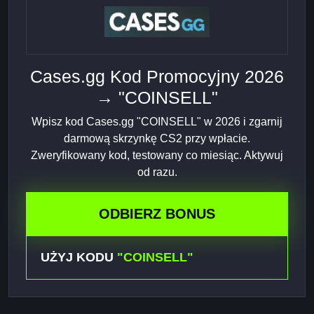
Cases.gg Kod Promocyjny 2026
→ "COINSELL"
Wpisz kod Cases.gg "COINSELL" w 2026 i zgarnij
darmową skrzynkę CS2 przy wpłacie.
Zweryfikowany kod, testowany co miesiąc. Aktywuj
od razu.
ODBIERZ BONUS
UŻYJ KODU
"COINSELL"