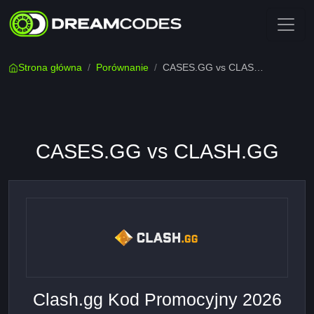
Strona główna
/
Porównanie
/
CASES.GG vs CLASH.GG
CASES.GG vs CLASH.GG
Clash.gg Kod Promocyjny 2026