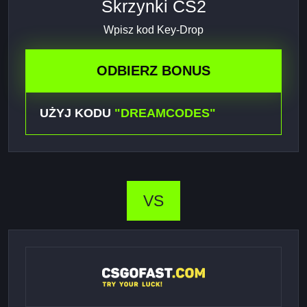
Skrzynki CS2
Wpisz kod Key-Drop
ODBIERZ BONUS
UŻYJ KODU
"DREAMCODES"
VS