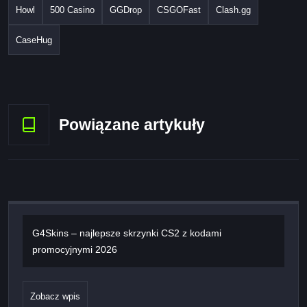
Howl
500 Casino
GGDrop
CSGOFast
Clash.gg
CaseHug
Powiązane artykuły
G4Skins – najlepsze skrzynki CS2 z kodami
promocyjnymi 2026
Zobacz wpis