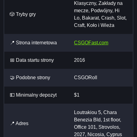
Klasyczny, Zakłady na
mecze, Podwójny, Hi
🎲 Tryby gry
Lo, Bakarat, Crash, Slot,
Craft, Koło i Wieża
📍 Strona internetowa
CSGOFast.com
📅 Data startu strony
2016
🤝 Podobne strony
CSGORoll
💵 Minimalny depozyt
$1
Loutrakiou 5, Chara
Benezia Bld, 1st floor,
📍 Adres
Office 101, Strovolos,
2027, Nicosia, Cyprus