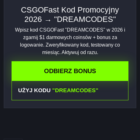
CSGOFast Kod Promocyjny
2026 → "DREAMCODES"
Wpisz kod CSGOFast "DREAMCODES" w 2026 i
zgarnij $1 darmowych coinsów + bonus za
logowanie. Zweryfikowany kod, testowany co
miesiąc. Aktywuj od razu.
ODBIERZ BONUS
UŻYJ KODU
"DREAMCODES"