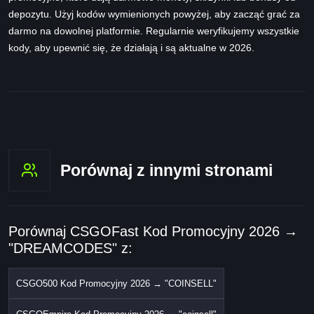
depozytu. Użyj kodów wymienionych powyżej, aby zacząć grać za
darmo na dowolnej platformie. Regularnie weryfikujemy wszystkie
kody, aby upewnić się, że działają i są aktualne w 2026.
Porównaj z innymi stronami
Porównaj CSGOFast Kod Promocyjny 2026 →
"DREAMCODES" z:
CSGO500 Kod Promocyjny 2026 → "COINSELL"