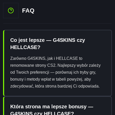
FAQ
Co jest lepsze — G4SKINS czy
HELLCASE?
Zarówno G4SKINS, jak i HELLCASE to
renomowane strony CS2. Najlepszy wybór zależy
od Twoich preferencji — porównaj ich tryby gry,
bonusy i metody wpłat w tabeli powyżej, aby
zdecydować, która strona bardziej Ci odpowiada.
Która strona ma lepsze bonusy —
G4SKINS czy HELLCASE?