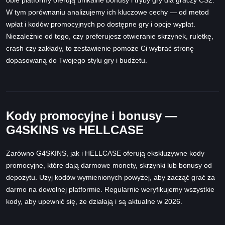
obie platformy oferują unikalne bonusy i tryby gry dla graczy CS2.
W tym porównaniu analizujemy ich kluczowe cechy — od metod
wpłat i kodów promocyjnych po dostępne gry i opcje wypłat.
Niezależnie od tego, czy preferujesz otwieranie skrzynek, ruletkę,
crash czy zakłady, to zestawienie pomoże Ci wybrać stronę
dopasowaną do Twojego stylu gry i budżetu.
Kody promocyjne i bonusy —
G4SKINS vs HELLCASE
Zarówno G4SKINS, jak i HELLCASE oferują ekskluzywne kody
promocyjne, które dają darmowe monety, skrzynki lub bonusy od
depozytu. Użyj kodów wymienionych powyżej, aby zacząć grać za
darmo na dowolnej platformie. Regularnie weryfikujemy wszystkie
kody, aby upewnić się, że działają i są aktualne w 2026.