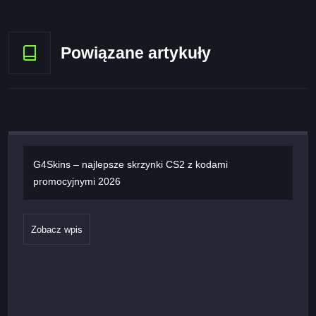
Powiązane artykuły
G4Skins – najlepsze skrzynki CS2 z kodami
promocyjnymi 2026
Zobacz wpis