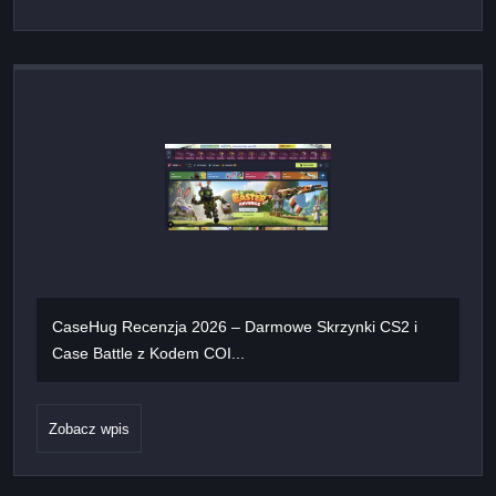
CaseHug Recenzja 2026 – Darmowe Skrzynki CS2 i
Case Battle z Kodem COI...
Zobacz wpis