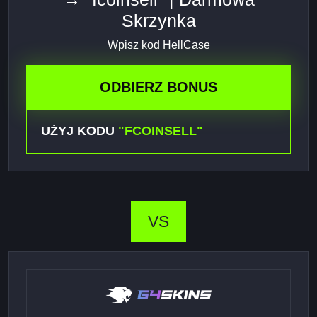
Skrzynka
Wpisz kod HellCase
ODBIERZ BONUS
UŻYJ KODU
"FCOINSELL"
VS