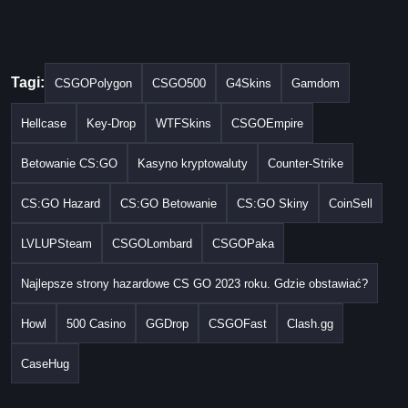
Tagi:
CSGOPolygon
CSGO500
G4Skins
Gamdom
Hellcase
Key-Drop
WTFSkins
CSGOEmpire
Betowanie CS:GO
Kasyno kryptowaluty
Counter-Strike
CS:GO Hazard
CS:GO Betowanie
CS:GO Skiny
CoinSell
LVLUPSteam
CSGOLombard
CSGOPaka
Najlepsze strony hazardowe CS GO 2023 roku. Gdzie obstawiać?
Howl
500 Casino
GGDrop
CSGOFast
Clash.gg
CaseHug