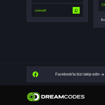
C
coinsell
Bu
Facebook'ta bizi takip edin