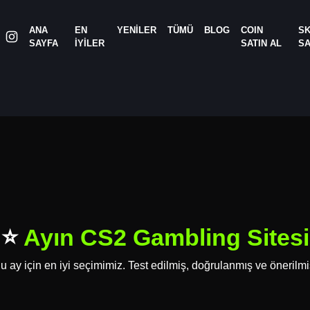
ANA
EN
YENİLER
TÜMÜ
BLOG
COIN
SK
SAYFA
İYİLER
SATIN AL
SA
⭐
Ayın CS2 Gambling Sitesi
u ay için en iyi seçimimiz. Test edilmiş, doğrulanmış ve önerilmi