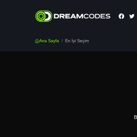
Ana Sayfa
/
En İyi Seçim
B