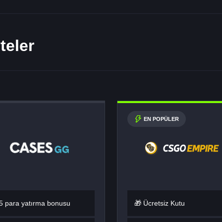
teler
EN POPÜLER
5 para yatırma bonusu
🎁 Ücretsiz Kutu