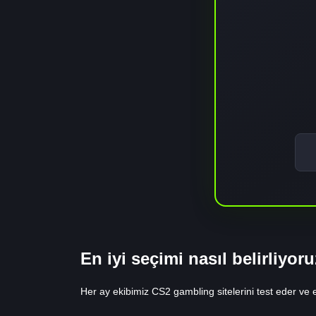
En iyi seçimi nasıl belirliyor
Her ay ekibimiz CS2 gambling sitelerini test eder ve en