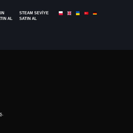
IN
STEAM SEVİYE
TIN AL
SATIN AL
ş.