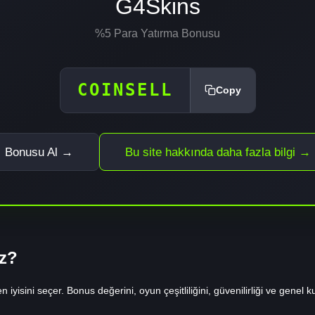
G4Skins
%5 Para Yatırma Bonusu
COINSELL
Copy
Bonusu Al →
Bu site hakkında daha fazla bilgi →
uz?
 iyisini seçer. Bonus değerini, oyun çeşitliliğini, güvenilirliği ve genel 