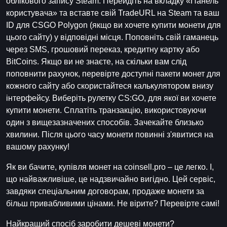
облікового запису Steam. Перейдіть на вкладку «Панель
користувача» та вставте свій TradeURL на Steam та ваш
ID для CSGO Polygon (якщо ви хочете купити монети для
цього сайту) у відповідні місця. Поповніть свій гаманець
через SMS, грошовий переказ, кредитну картку або
BitCoins. Якщо ви не знаєте, на скільки вам слід
поповнити рахунок, перевірте доступні пакети монет для
кожного сайту або скористайтеся калькулятором внизу
інтерфейсу. Виберіть рулетку CS:GO, для якої ви хочете
купити монети. Сплатіть транзакцію, використовуючи
один з вищезазначених способів. Зачекайте близько
хвилини. Після цього часу монети повинні з'явитися на
вашому рахунку!
Як ви бачите, купівля монет на coinsell.pro – це легко. І,
що найважливіше, це надзвичайно вигідно. Цей сервіс,
завдяки спеціальним договорам, продаже монети за
більш привабливими цінами. Не вірите? Перевірте самі!
Найкращий спосіб заробити дешеві монети?