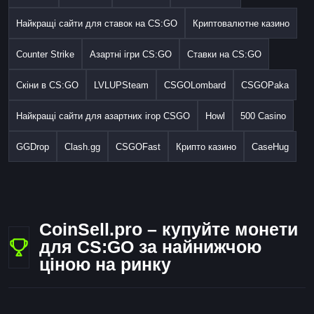
Найкращі сайти для ставок на CS:GO
Криптовалютне казино
Counter Strike
Азартні ігри CS:GO
Ставки на CS:GO
Скіни в CS:GO
LVLUPSteam
CSGOLombard
CSGOPaka
Найкращі сайти для азартних ігор CSGO
Howl
500 Casino
GGDrop
Clash.gg
CSGOFast
Крипто казино
CaseHug
CoinSell.pro – купуйте монети
для CS:GO за найнижчою
ціною на ринку