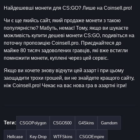
Найдешевші монети для CS:GO? Лише на Coinsell.pro!
Чи є ще якийсь сайт, який продаже монети з такою
популярністю? Мабуть, немає! Тому, якщо ви шукаєте
можливість купити дешеві монети CS:GO, подивіться на
поточну пропозицію Coinsell.pro. Приєднайтеся до
майже 80 тисяч задоволених гравців, які вже встигли
помножити монети, куплені через цей сервіс.
Якщо ви хочете знову відчути цей азарт і при цьому
заощадити трохи грошей, ви не знайдете кращого сайту,
ніж Coinsell.pro! Чекає на вас нова гра в азартні ігри!
Теги:
CSGOPolygon
CSGO500
G4Skins
Gamdom
Hellcase
Key-Drop
WTFSkins
CSGOEmpire