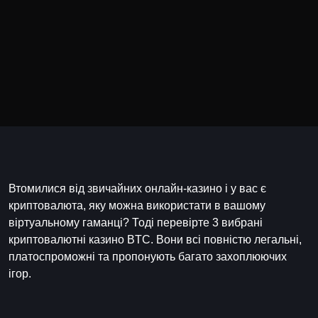
Втомилися від звичайних онлайн-казино і у вас є
криптовалюта, яку можна використати в вашому
віртуальному гаманці? Тоді перевірте 3 вибрані
криптовалютні казино BTC. Вони всі повністю легальні,
платоспроможні та пропонують багато захоплюючих
ігор.