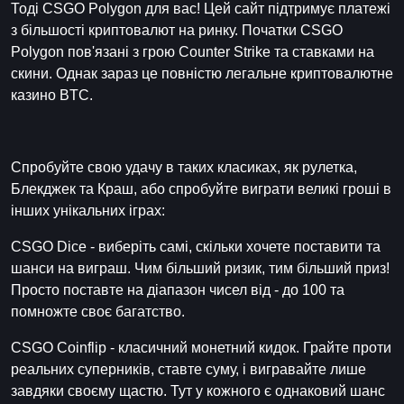
Тоді CSGO Polygon для вас! Цей сайт підтримує платежі
з більшості криптовалют на ринку. Початки CSGO
Polygon пов'язані з грою Counter Strike та ставками на
скини. Однак зараз це повністю легальне криптовалютне
казино BTC.
Спробуйте свою удачу в таких класиках, як рулетка,
Блекджек та Краш, або спробуйте виграти великі гроші в
інших унікальних іграх:
CSGO Dice - виберіть самі, скільки хочете поставити та
шанси на виграш. Чим більший ризик, тим більший приз!
Просто поставте на діапазон чисел від - до 100 та
помножте своє багатство.
CSGO Coinflip - класичний монетний кидок. Грайте проти
реальних суперників, ставте суму, і вигравайте лише
завдяки своєму щастю. Тут у кожного є однаковий шанс