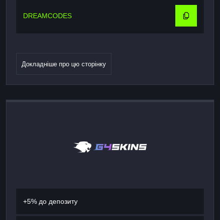
DREAMCODES
Докладніше про цю сторінку
+5% до депозиту