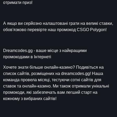
отримати приз!
А якщо ви серйозно налаштовані грати на великі ставки,
обов'язково перевірте наш промокод CSGO Polygon!
Dreamcodes.gg - ваше місце з найкращими
промокодами в Інтернеті
Хочете знати більше онлайн-казино? Подивіться на
список сайтів, розміщених на dreamcodes.gg! Наша
команда провела місяці, тестуючи сотні сайтів для
ставок та онлайн-казино. Ми також отримали унікальні
промокоди, які забезпечать вам легший старт на
кожному з вибраних сайтів!