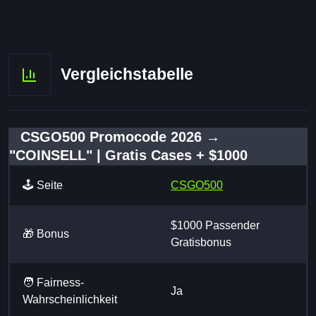
Vergleichstabelle
CSGO500 Promocode 2026 →
"COINSELL" | Gratis Cases + $1000
🕹️ Seite
CSGO500
$1000 Passender
🎁 Bonus
Gratisbonus
🧑 Fairness-
Ja
Wahrscheinlichkeit