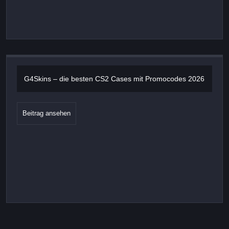
G4Skins – die besten CS2 Cases mit Promocodes 2026
Beitrag ansehen