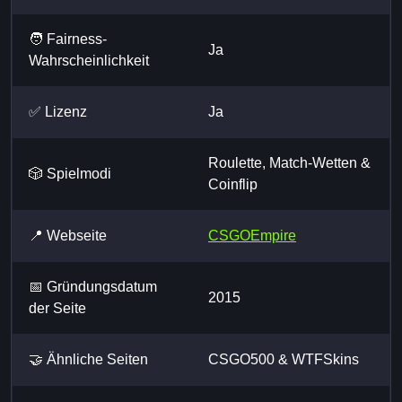
🧑 Fairness-
Ja
Wahrscheinlichkeit
✅ Lizenz
Ja
Roulette, Match-Wetten &
🎲 Spielmodi
Coinflip
📍 Webseite
CSGOEmpire
📅 Gründungsdatum
2015
der Seite
🤝 Ähnliche Seiten
CSGO500 & WTFSkins