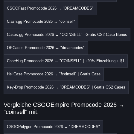
CSGOFast Promocode 2026 → "DREAMCODES"
Clash.gg Promocode 2026 → "coinsell"
Cases.gg Promocode 2026 → "COINSELL" | Gratis CS2 Case Bonus
OPCases Promocode 2026 → "dreamcodes"
CaseHug Promocode 2026 → "COINSELL" | +20% Einzahlung + $1
HellCase Promocode 2026 → "fcoinsell" | Gratis Case
Key-Drop Promocode 2026 → "DREAMCODES" | Gratis CS2 Cases
Vergleiche CSGOEmpire Promocode 2026 →
"coinsell" mit:
CSGOPolygon Promocode 2026 → "DREAMCODES"