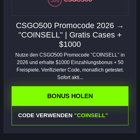
CSGO500 Promocode 2026 →
"COINSELL" | Gratis Cases +
$1000
Nutze den CSGO500 Promocode "COINSELL" in
2026 und erhalte $1000 Einzahlungsbonus + 50
Freispiele. Verifizierter Code, monatlich getestet.
Sofort akti...
BONUS HOLEN
CODE VERWENDEN
"COINSELL"