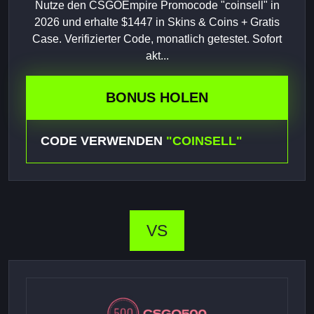
Nutze den CSGOEmpire Promocode "coinsell" in
2026 und erhalte $1447 in Skins & Coins + Gratis
Case. Verifizierter Code, monatlich getestet. Sofort
akt...
BONUS HOLEN
CODE VERWENDEN
"COINSELL"
VS