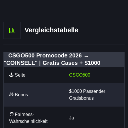
Vergleichstabelle
CSGO500 Promocode 2026 →
"COINSELL" | Gratis Cases + $1000
🕹️ Seite
CSGO500
$1000 Passender
🎁 Bonus
Gratisbonus
🧑 Fairness-
Ja
Wahrscheinlichkeit