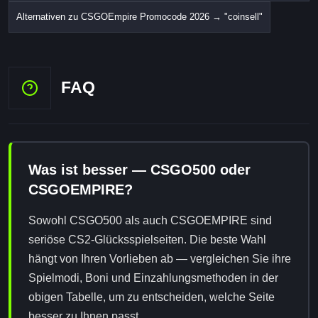
Alternativen zu CSGOEmpire Promocode 2026 → "coinsell"
FAQ
Was ist besser — CSGO500 oder
CSGOEMPIRE?
Sowohl CSGO500 als auch CSGOEMPIRE sind
seriöse CS2-Glücksspielseiten. Die beste Wahl
hängt von Ihren Vorlieben ab — vergleichen Sie ihre
Spielmodi, Boni und Einzahlungsmethoden in der
obigen Tabelle, um zu entscheiden, welche Seite
besser zu Ihnen passt.