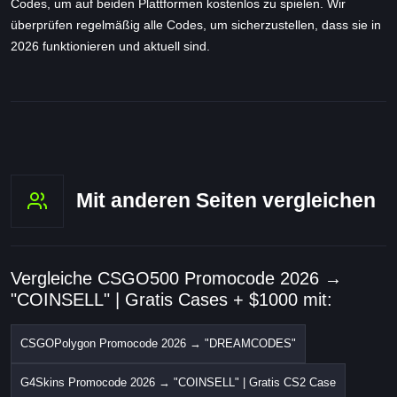
Codes, um auf beiden Plattformen kostenlos zu spielen. Wir
überprüfen regelmäßig alle Codes, um sicherzustellen, dass sie in
2026 funktionieren und aktuell sind.
Mit anderen Seiten vergleichen
Vergleiche CSGO500 Promocode 2026 →
"COINSELL" | Gratis Cases + $1000 mit:
CSGOPolygon Promocode 2026 → "DREAMCODES"
G4Skins Promocode 2026 → "COINSELL" | Gratis CS2 Case