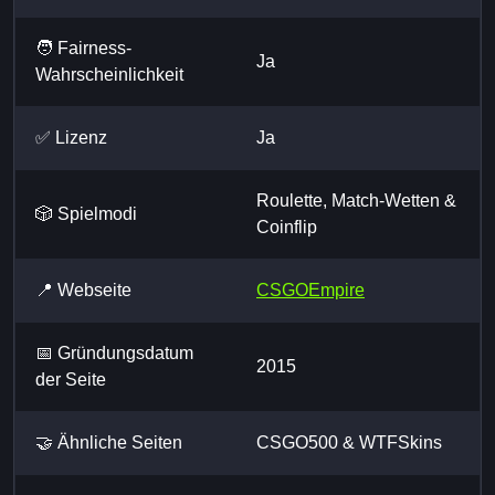
🧑 Fairness-
Ja
Wahrscheinlichkeit
✅ Lizenz
Ja
Roulette, Match-Wetten &
🎲 Spielmodi
Coinflip
📍 Webseite
CSGOEmpire
📅 Gründungsdatum
2015
der Seite
🤝 Ähnliche Seiten
CSGO500 & WTFSkins