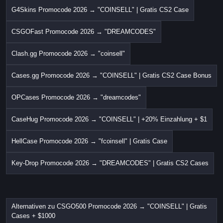
G4Skins Promocode 2026 → "COINSELL" | Gratis CS2 Case
CSGOFast Promocode 2026 → "DREAMCODES"
Clash.gg Promocode 2026 → "coinsell"
Cases.gg Promocode 2026 → "COINSELL" | Gratis CS2 Case Bonus
OPCases Promocode 2026 → "dreamcodes"
CaseHug Promocode 2026 → "COINSELL" | +20% Einzahlung + $1
HellCase Promocode 2026 → "fcoinsell" | Gratis Case
Key-Drop Promocode 2026 → "DREAMCODES" | Gratis CS2 Cases
Alternativen zu CSGO500 Promocode 2026 → "COINSELL" | Gratis
Cases + $1000