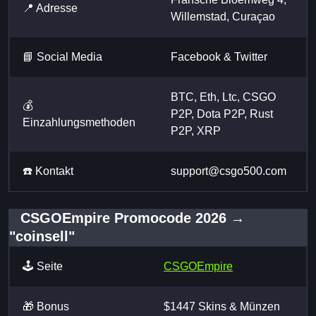
📍 Adresse
Willemstad, Curaçao
📘 Social Media
Facebook & Twitter
BTC, Eth, Ltc, CSGO
💰
P2P, Dota P2P, Rust
Einzahlungsmethoden
P2P, XRP
☎️ Kontakt
support@csgo500.com
CSGOEmpire Promocode 2026 →
"coinsell"
🕹️ Seite
CSGOEmpire
🎁 Bonus
$1447 Skins & Münzen