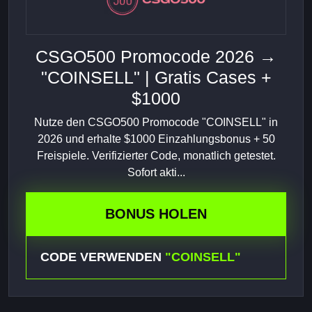
CSGO500 Promocode 2026 →
"COINSELL" | Gratis Cases +
$1000
Nutze den CSGO500 Promocode "COINSELL" in
2026 und erhalte $1000 Einzahlungsbonus + 50
Freispiele. Verifizierter Code, monatlich getestet.
Sofort akti...
BONUS HOLEN
CODE VERWENDEN
"COINSELL"