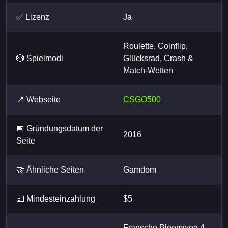
✅ Lizenz
Ja
Roulette, Coinflip,
🎲 Spielmodi
Glücksrad, Crash &
Match-Wetten
📍 Webseite
CSGO500
📅 Gründungsdatum der
2016
Seite
🤝 Ähnliche Seiten
Gamdom
💵 Mindesteinzahlung
$5
Fransche Bloemweg 4,