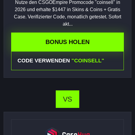
Nutze den CSGOEmpire Promocode "coinsell" in
2026 und erhalte $1447 in Skins & Coins + Gratis
Case. Verifizierter Code, monatlich getestet. Sofort
akt...
BONUS HOLEN
CODE VERWENDEN
"COINSELL"
VS