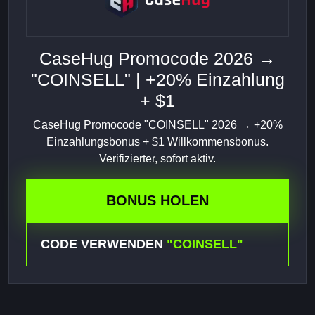
CaseHug Promocode 2026 →
"COINSELL" | +20% Einzahlung
+ $1
CaseHug Promocode "COINSELL" 2026 → +20%
Einzahlungsbonus + $1 Willkommensbonus.
Verifizierter, sofort aktiv.
BONUS HOLEN
CODE VERWENDEN
"COINSELL"