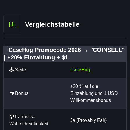
Vergleichstabelle
CaseHug Promocode 2026 → "COINSELL"
| +20% Einzahlung + $1
🕹️ Seite
CaseHug
+20 % auf die
🎁 Bonus
Einzahlung und 1 USD
Willkommensbonus
🧑 Fairness-
Ja (Provably Fair)
Wahrscheinlichkeit