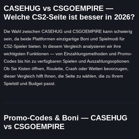
CASEHUG vs CSGOEMPIRE —
Welche CS2-Seite ist besser in 2026?
Die Wahl zwischen CASEHUG und CSGOEMPIRE kann schwierig
sein, da beide Plattformen einzigartige Boni und Spielmodi für
CS2-Spieler bieten. In diesem Vergleich analysieren wir ihre
wichtigsten Funktionen — von Einzahlungsmethoden und Promo-
Codes bis hin zu verfügbaren Spielen und Auszahlungsoptionen.
Ob Sie Kisten öffnen, Roulette, Crash oder Wetten bevorzugen,
dieser Vergleich hilft Ihnen, die Seite zu wählen, die zu Ihrem
Spielstil und Budget passt.
Promo-Codes & Boni — CASEHUG
vs CSGOEMPIRE