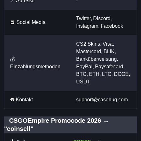
📍 Adresse
-
Twitter, Discord,
📘 Social Media
Instagram, Facebook
CS2 Skins, Visa,
Mastercard, BLIK,
💰
Banküberweisung,
Einzahlungsmethoden
PayPal, Paysafecard,
BTC, ETH, LTC, DOGE,
USDT
☎️ Kontakt
support@casehug.com
CSGOEmpire Promocode 2026 →
"coinsell"