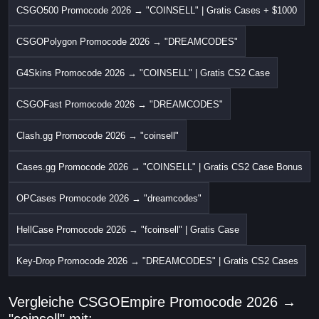
CSGO500 Promocode 2026 → "COINSELL" | Gratis Cases + $1000
CSGOPolygon Promocode 2026 → "DREAMCODES"
G4Skins Promocode 2026 → "COINSELL" | Gratis CS2 Case
CSGOFast Promocode 2026 → "DREAMCODES"
Clash.gg Promocode 2026 → "coinsell"
Cases.gg Promocode 2026 → "COINSELL" | Gratis CS2 Case Bonus
OPCases Promocode 2026 → "dreamcodes"
HellCase Promocode 2026 → "fcoinsell" | Gratis Case
Key-Drop Promocode 2026 → "DREAMCODES" | Gratis CS2 Cases
Vergleiche CSGOEmpire Promocode 2026 →