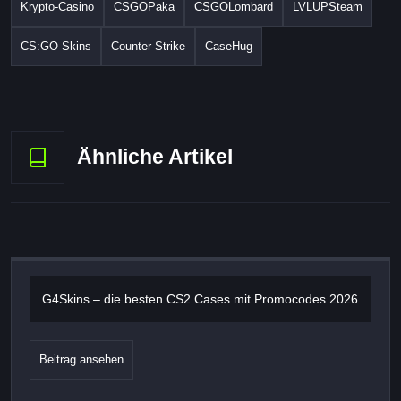
Krypto-Casino
CSGOPaka
CSGOLombard
LVLUPSteam
CS:GO Skins
Counter-Strike
CaseHug
Ähnliche Artikel
G4Skins – die besten CS2 Cases mit Promocodes 2026
Beitrag ansehen