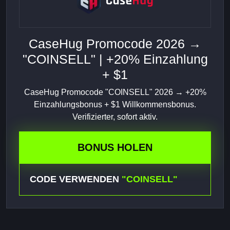
CaseHug Promocode 2026 →
"COINSELL" | +20% Einzahlung
+ $1
CaseHug Promocode "COINSELL" 2026 → +20%
Einzahlungsbonus + $1 Willkommensbonus.
Verifizierter, sofort aktiv.
BONUS HOLEN
CODE VERWENDEN
"COINSELL"