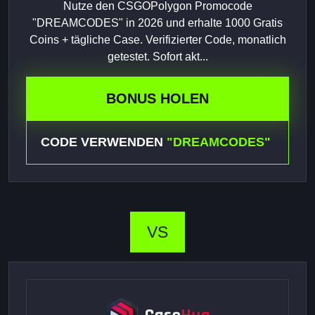
Nutze den CSGOPolygon Promocode
"DREAMCODES" in 2026 und erhalte 1000 Gratis
Coins + tägliche Case. Verifizierter Code, monatlich
getestet. Sofort akt...
BONUS HOLEN
CODE VERWENDEN
"DREAMCODES"
VS