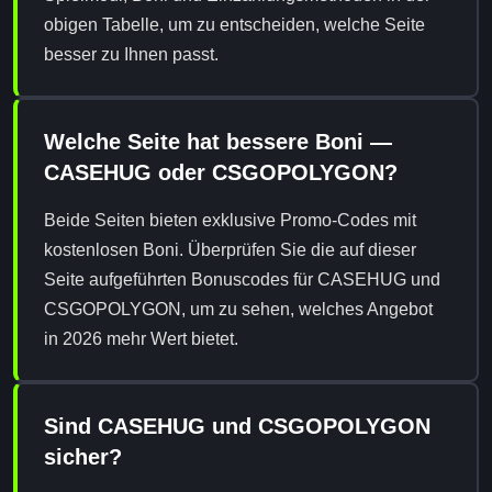
obigen Tabelle, um zu entscheiden, welche Seite
besser zu Ihnen passt.
Welche Seite hat bessere Boni —
CASEHUG oder CSGOPOLYGON?
Beide Seiten bieten exklusive Promo-Codes mit
kostenlosen Boni. Überprüfen Sie die auf dieser
Seite aufgeführten Bonuscodes für CASEHUG und
CSGOPOLYGON, um zu sehen, welches Angebot
in 2026 mehr Wert bietet.
Sind CASEHUG und CSGOPOLYGON
sicher?