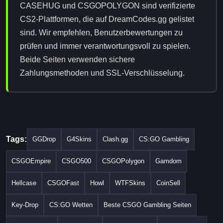
CASEHUG und CSGOPOLYGON sind verifizierte
CS2-Plattformen, die auf DreamCodes.gg gelistet
sind. Wir empfehlen, Benutzerbewertungen zu
prüfen und immer verantwortungsvoll zu spielen.
Beide Seiten verwenden sichere
Zahlungsmethoden und SSL-Verschlüsselung.
Tags:
GGDrop
G4Skins
Clash.gg
CS:GO Gambling
CSGOEmpire
CSGO500
CSGOPolygon
Gamdom
Hellcase
CSGOFast
Howl
WTFSkins
CoinSell
Key-Drop
CS:GO Wetten
Beste CSGO Gambling Seiten