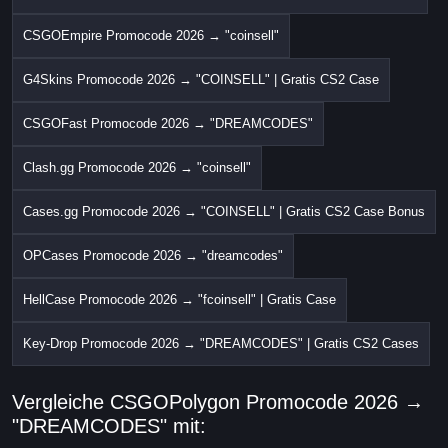
CSGOEmpire Promocode 2026 → "coinsell"
G4Skins Promocode 2026 → "COINSELL" | Gratis CS2 Case
CSGOFast Promocode 2026 → "DREAMCODES"
Clash.gg Promocode 2026 → "coinsell"
Cases.gg Promocode 2026 → "COINSELL" | Gratis CS2 Case Bonus
OPCases Promocode 2026 → "dreamcodes"
HellCase Promocode 2026 → "fcoinsell" | Gratis Case
Key-Drop Promocode 2026 → "DREAMCODES" | Gratis CS2 Cases
Vergleiche CSGOPolygon Promocode 2026 →
"DREAMCODES" mit: