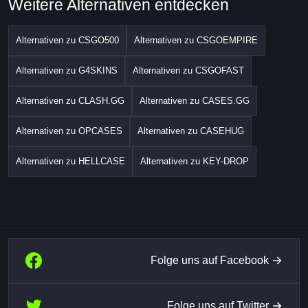
Weitere Alternativen entdecken
Alternativen zu CSGO500
Alternativen zu CSGOEMPIRE
Alternativen zu G4SKINS
Alternativen zu CSGOFAST
Alternativen zu CLASH.GG
Alternativen zu CASES.GG
Alternativen zu OPCASES
Alternativen zu CASEHUG
Alternativen zu HELLCASE
Alternativen zu KEY-DROP
Folge uns auf Facebook
Folge uns auf Twitter