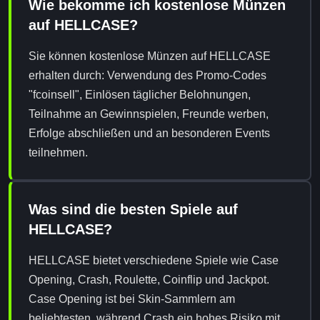
Wie bekomme ich kostenlose Münzen
auf HELLCASE?
Sie können kostenlose Münzen auf HELLCASE
erhalten durch: Verwendung des Promo-Codes
"fcoinsell", Einlösen täglicher Belohnungen,
Teilnahme an Gewinnspielen, Freunde werben,
Erfolge abschließen und an besonderen Events
teilnehmen.
Was sind die besten Spiele auf
HELLCASE?
HELLCASE bietet verschiedene Spiele wie Case
Opening, Crash, Roulette, Coinflip und Jackpot.
Case Opening ist bei Skin-Sammlern am
beliebtesten, während Crash ein hohes Risiko mit