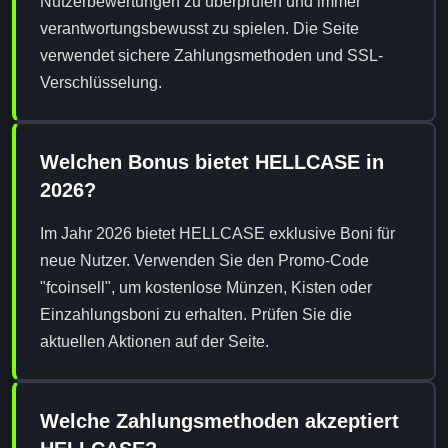
Nutzerbewertungen zu überprüfen und immer
verantwortungsbewusst zu spielen. Die Seite
verwendet sichere Zahlungsmethoden und SSL-
Verschlüsselung.
Welchen Bonus bietet HELLCASE in
2026?
Im Jahr 2026 bietet HELLCASE exklusive Boni für
neue Nutzer. Verwenden Sie den Promo-Code
"fcoinsell", um kostenlose Münzen, Kisten oder
Einzahlungsboni zu erhalten. Prüfen Sie die
aktuellen Aktionen auf der Seite.
Welche Zahlungsmethoden akzeptiert