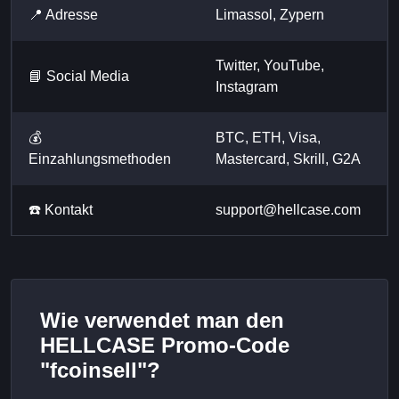
📍 Adresse
Limassol, Zypern
Twitter, YouTube,
📘 Social Media
Instagram
💰
BTC, ETH, Visa,
Einzahlungsmethoden
Mastercard, Skrill, G2A
☎️ Kontakt
support@hellcase.com
Wie verwendet man den
HELLCASE Promo-Code
"fcoinsell"?