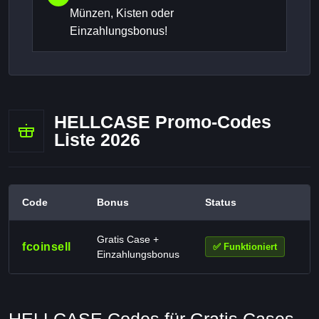
Münzen, Kisten oder
Einzahlungsbonus!
HELLCASE Promo-Codes
Liste 2026
Code
Bonus
Status
Ve
Gratis Case +
fcoinsell
J
✅ Funktioniert
Einzahlungsbonus