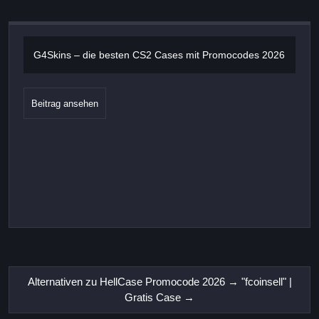
G4Skins – die besten CS2 Cases mit Promocodes 2026
Beitrag ansehen
Alternativen zu HellCase Promocode 2026 → "fcoinsell" |
Gratis Case →