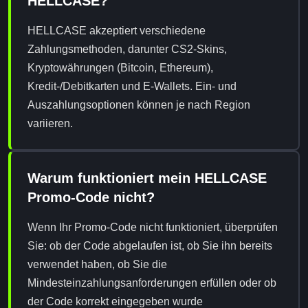
HELLCASE?
HELLCASE akzeptiert verschiedene
Zahlungsmethoden, darunter CS2-Skins,
Kryptowährungen (Bitcoin, Ethereum),
Kredit-/Debitkarten und E-Wallets. Ein- und
Auszahlungsoptionen können je nach Region
variieren.
Warum funktioniert mein HELLCASE
Promo-Code nicht?
Wenn Ihr Promo-Code nicht funktioniert, überprüfen
Sie: ob der Code abgelaufen ist, ob Sie ihn bereits
verwendet haben, ob Sie die
Mindesteinzahlungsanforderungen erfüllen oder ob
der Code korrekt eingegeben wurde