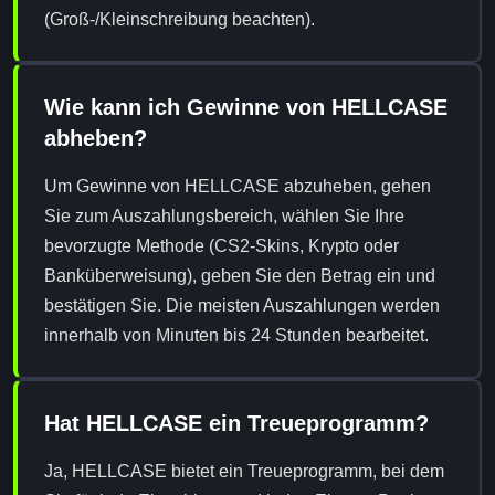
(Groß-/Kleinschreibung beachten).
Wie kann ich Gewinne von HELLCASE
abheben?
Um Gewinne von HELLCASE abzuheben, gehen
Sie zum Auszahlungsbereich, wählen Sie Ihre
bevorzugte Methode (CS2-Skins, Krypto oder
Banküberweisung), geben Sie den Betrag ein und
bestätigen Sie. Die meisten Auszahlungen werden
innerhalb von Minuten bis 24 Stunden bearbeitet.
Hat HELLCASE ein Treueprogramm?
Ja, HELLCASE bietet ein Treueprogramm, bei dem