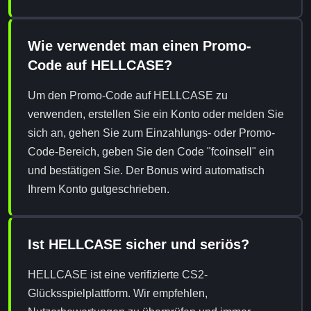
Wie verwendet man einen Promo-
Code auf HELLCASE?
Um den Promo-Code auf HELLCASE zu
verwenden, erstellen Sie ein Konto oder melden Sie
sich an, gehen Sie zum Einzahlungs- oder Promo-
Code-Bereich, geben Sie den Code "fcoinsell" ein
und bestätigen Sie. Der Bonus wird automatisch
Ihrem Konto gutgeschrieben.
Ist HELLCASE sicher und seriös?
HELLCASE ist eine verifizierte CS2-
Glücksspielplattform. Wir empfehlen,