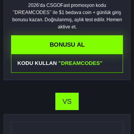
2026'da CSGOFast promosyon kodu
"DREAMCODES" ile $1 bedava coin + günlük giriş
bonusu kazan. Doğrulanmış, aylık test edilir. Hemen
aktive et.
BONUSU AL
KODU KULLAN
"DREAMCODES"
VS