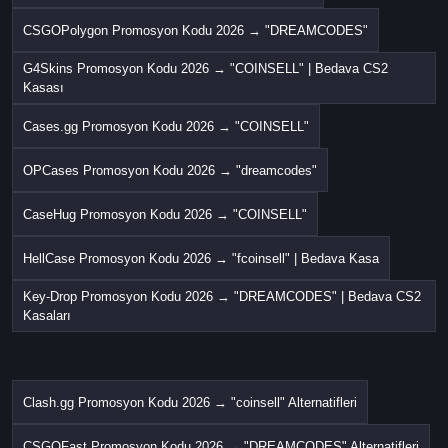
CSGOPolygon Promosyon Kodu 2026 → "DREAMCODES"
G4Skins Promosyon Kodu 2026 → "COINSELL" | Bedava CS2
Kasası
Cases.gg Promosyon Kodu 2026 → "COINSELL"
OPCases Promosyon Kodu 2026 → "dreamcodes"
CaseHug Promosyon Kodu 2026 → "COINSELL"
HellCase Promosyon Kodu 2026 → "fcoinsell" | Bedava Kasa
Key-Drop Promosyon Kodu 2026 → "DREAMCODES" | Bedava CS2
Kasaları
Clash.gg Promosyon Kodu 2026 → "coinsell" Alternatifleri
CSGOFast Promosyon Kodu 2026 → "DREAMCODES" Alternatifleri