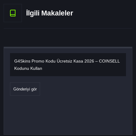
İlgili Makaleler
G4Skins Promo Kodu Ücretsiz Kasa 2026 – COINSELL
Kodunu Kullan
Gönderiyi gör