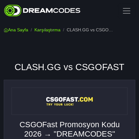
Ana Sayfa
/
Karşılaştırma
/
CLASH.GG vs CSGOFAST
CLASH.GG vs CSGOFAST
CSGOFast Promosyon Kodu
2026 → "DREAMCODES"