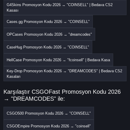
G4Skins Promosyon Kodu 2026 → "COINSELL" | Bedava CS2
Kasası
Cases.gg Promosyon Kodu 2026 → "COINSELL"
OPCases Promosyon Kodu 2026 → "dreamcodes"
CaseHug Promosyon Kodu 2026 → "COINSELL"
HellCase Promosyon Kodu 2026 → "fcoinsell" | Bedava Kasa
Key-Drop Promosyon Kodu 2026 → "DREAMCODES" | Bedava CS2
Kasaları
Karşılaştır CSGOFast Promosyon Kodu 2026
→ "DREAMCODES" ile:
CSGO500 Promosyon Kodu 2026 → "COINSELL"
CSGOEmpire Promosyon Kodu 2026 → "coinsell"