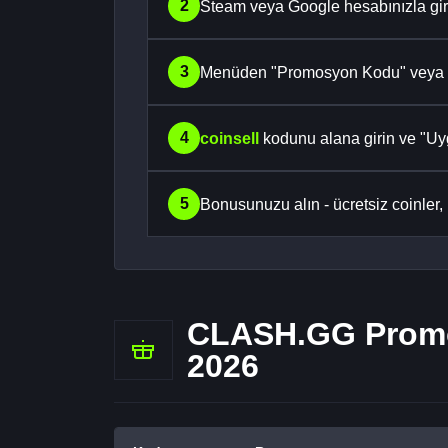
2
Steam veya Google hesabınızla gir
3
Menüden "Promosyon Kodu" veya 
4
coinsell
kodunu alana girin ve "Uyg
5
Bonusunuzu alın - ücretsiz coinler
CLASH.GG Promos
2026