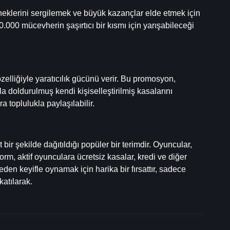
eklerini sergilemek ve büyük kazançlar elde etmek için
.000 mücevherin şaşırtıcı bir kısmı için yarışabileceği
lliğiyle yaratıcılık gücünü verir. Bu promosyon,
la doldurulmuş kendi kişiselleştirilmiş kasalarını
a toplulukla paylaşılabilir.
ir şekilde dağıtıldığı popüler bir terimdir. Oyuncular,
tform, aktif oyunculara ücretsiz kasalar, kredi ve diğer
eden keyifle oynamak için harika bir fırsattır, sadece
katılarak.