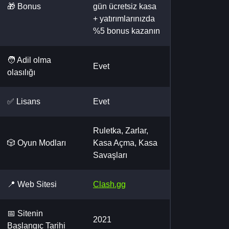
🎁 Bonus
gün ücretsiz kasa
+ yatırımlarınızda
%5 bonus kazanın
🧑 Adil olma
Evet
olasılığı
✅ Lisans
Evet
Ruletka, Zarlar,
🎲 Oyun Modları
Kasa Açma, Kasa
Savaşları
📍 Web Sitesi
Clash.gg
📅 Sitenin
2021
Başlangıç Tarihi