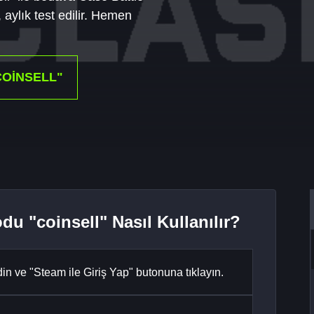
aylık test edilir. Hemen
COINSELL"
"coinsell" Nasıl Kullanılır?
in ve "Steam ile Giriş Yap" butonuna tıklayın.