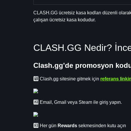
CLASH.GG ücretsiz kasa kodları düzenli olarak
çalışan ücretsiz kasa kodudur.
CLASH.GG Nedir? İnce
Clash.gg'de promosyon kodun
1️⃣
Clash.gg sitesine gitmek için
referans linki
2️⃣
Email, Gmail veya Steam ile giriş yapın.
3️⃣
Her gün
Rewards
sekmesinden kutu açın