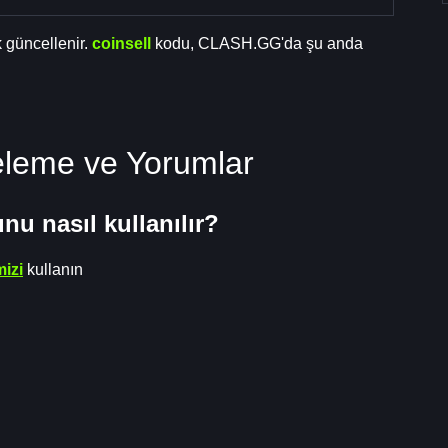
 güncellenir.
coinsell
kodu, CLASH.GG'da şu anda
leme ve Yorumlar
u nasıl kullanılır?
mizi
kullanın