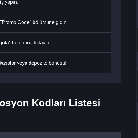
iş yapın.
"Promo Code" bölümüne gidin.
ula" butonuna tıklayın.
, kasalar veya depozito bonusu!
yon Kodları Listesi