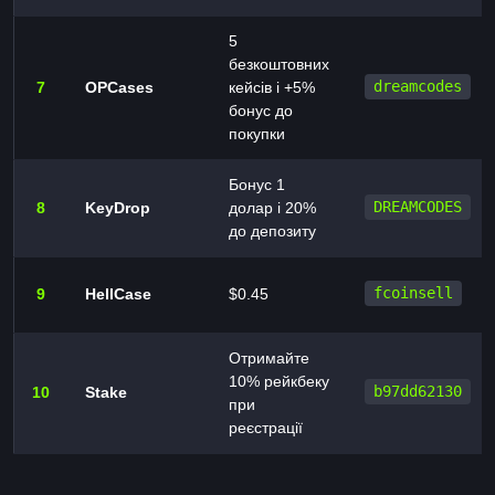
5
безкоштовних
7
OPCases
кейсів і +5%
dreamcodes
бонус до
покупки
Бонус 1
8
KeyDrop
долар і 20%
DREAMCODES
до депозиту
9
HellCase
$0.45
fcoinsell
Отримайте
10% рейкбеку
10
Stake
b97dd62130
при
реєстрації