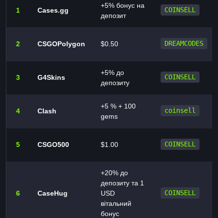
+5% бонус на
1
Cases.gg
COINSELL
депозит
2
CSGOPolygon
$0.50
DREAMCODES
+5% до
3
G4Skins
COINSELL
депозиту
+5 % + 100
4
Clash
coinsell
gems
5
CSGO500
$1.00
COINSELL
+20% до
депозиту та 1
6
CaseHug
USD
COINSELL
вітальний
бонус