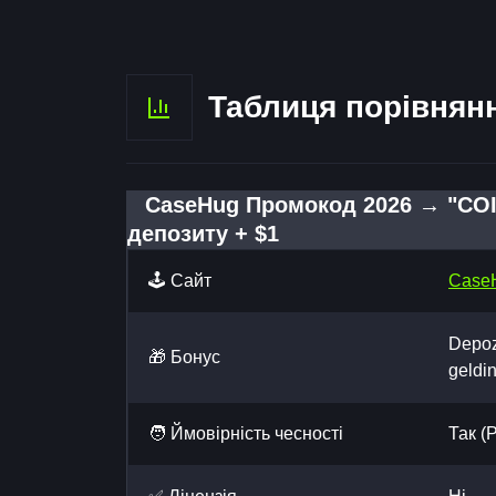
Таблиця порівнян
CaseHug Промокод 2026 → "COI
депозиту + $1
🕹️ Сайт
Case
Depoz
🎁 Бонус
geldi
🧑 Ймовірність чесності
Так (P