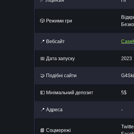
✅ Ліцензія
Ні
Відкр
🎲 Режими гри
Безко
📍 Вебсайт
Case
📅 Дата запуску
2023
🤝 Подібні сайти
G4Sk
💵 Мінімальний депозит
5$
📍 Адреса
-
Twitte
📘 Cоцмережі
Face