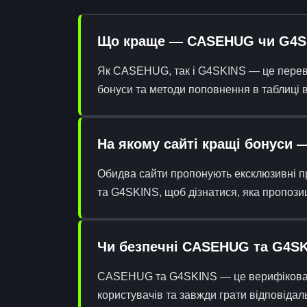
Що краще — CASEHUG чи G4S
Як CASEHUG, так і G4SKINS — це перевір
бонуси та методи поповнення в таблиці 
На якому сайті кращі бонуси
Обидва сайти пропонують ексклюзивні п
та G4SKINS, щоб дізнатися, яка пропозиц
Чи безпечні CASEHUG та G4S
CASEHUG та G4SKINS — це верифіковані
користувачів та завжди грати відповіда