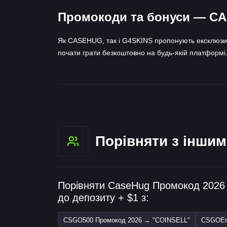
Промокоди та бонуси — C
Як CASEHUG, так і G4SKINS пропонують ексклюзивн
почати грати безкоштовно на будь-якій платформі
Порівняти з інши
Порівняти CaseHug Промокод 2026
до депозиту + $1 з:
CSGO500 Промокод 2026 → "COINSELL"
CSGOEmp