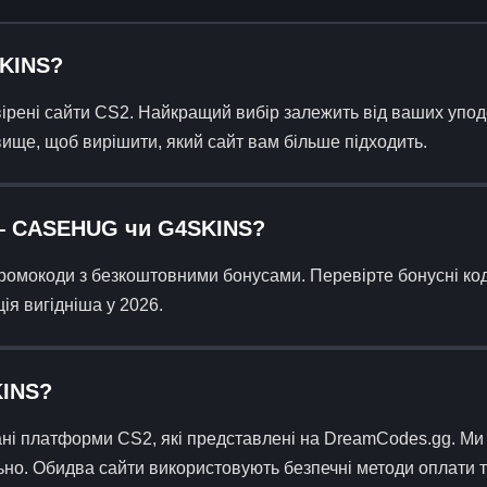
KINS?
ені сайти CS2. Найкращий вибір залежить від ваших уподо
вище, щоб вирішити, який сайт вам більше підходить.
 — CASEHUG чи G4SKINS?
ромокоди з безкоштовними бонусами. Перевірте бонусні код
ія вигідніша у 2026.
KINS?
 платформи CS2, які представлені на DreamCodes.gg. Ми 
льно. Обидва сайти використовують безпечні методи оплати