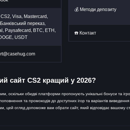
💰 Методи депозиту
 CS2, Visa, Mastercard,
 Банківський переказ,
l, Paysafecard, BTC, ETH,
☎️ Контакт
 DOGE, USDT
ort@casehug.com
й сайт CS2 кращий у 2026?
, оскільки обидві платформи пропонують унікальні бонуси та ігров
 поповнення та промокодів до доступних ігор та варіантів виведення 
вкам, цей огляд допоможе вам обрати сайт, який відповідає вашому с