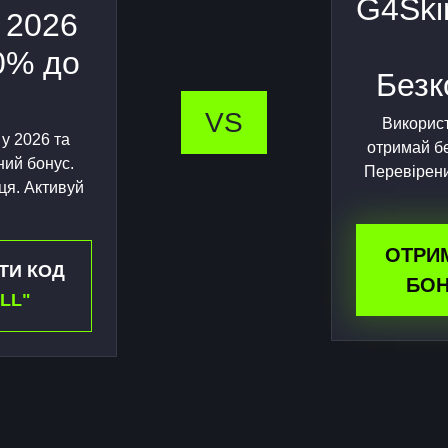
G4Ski
 2026
0% до
Безк
VS
Використ
у 2026 та
отримай бе
ний бонус.
Перевірени
ця. Активуй
ОТРИ
ТИ КОД
БОН
LL"