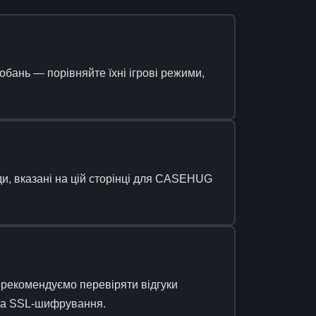
бань — порівняйте їхні ігрові режими,
и, вказані на цій сторінці для CASEHUG
рекомендуємо перевіряти відгуки
 та SSL-шифрування.