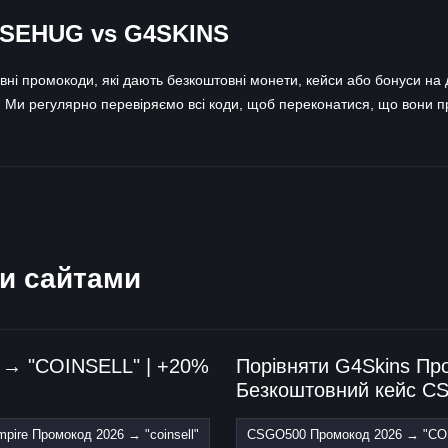
ASEHUG vs G4SKINS
і промокоди, які дають безкоштовні монети, кейси або бонуси на д
. Ми регулярно перевіряємо всі коди, щоб переконатися, що вони п
ми сайтами
 → "COINSELL" | +20%
Порівняти G4Skins Пр
Безкоштовний кейс CS
ire Промокод 2026 → "coinsell"
CSGO500 Промокод 2026 → "CO