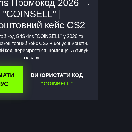
ns Промокод 2026 →
"COINSELL" |
оштовний кейс CS2
ай код G4Skins "COINSELL" у 2026 та
зкоштовний кейс CS2 + бонусні монети.
й код, перевіряється щомісяця. Активуй
одразу.
МАТИ
ВИКОРИСТАТИ КОД
УС
"COINSELL"