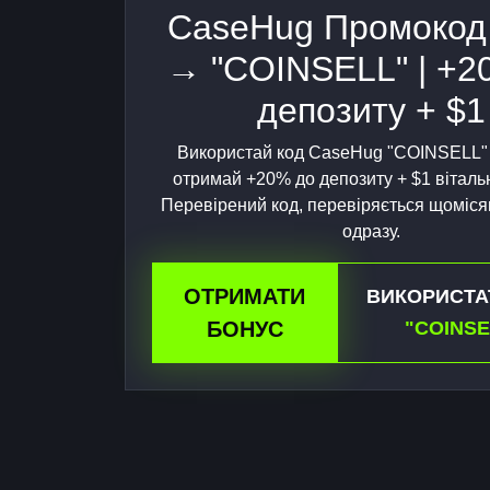
CaseHug Промокод
→ "COINSELL" | +2
депозиту + $1
Використай код CaseHug "COINSELL" 
отримай +20% до депозиту + $1 віталь
Перевірений код, перевіряється щоміся
одразу.
ОТРИМАТИ
ВИКОРИСТА
БОНУС
"COINSE