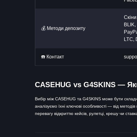
Скіни
BLIK,
💰 Методи депозиту
PayPa
LTC,
☎️ Контакт
supp
CASEHUG vs G4SKINS — Яки
Вибір між CASEHUG та G4SKINS може бути складним
аналізуємо їхні ключові особливості — від методів
перевагу відкриттю кейсів, рулетці, крешу чи ста