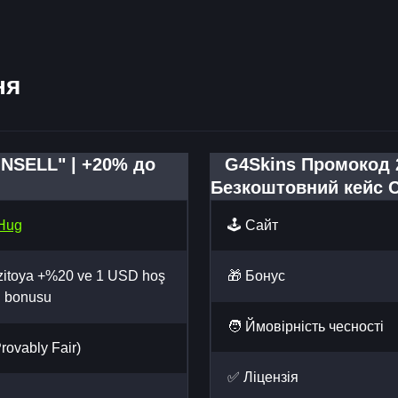
ня
NSELL" | +20% до
G4Skins Промокод 
Безкоштовний кейс 
Hug
🕹️ Сайт
itoya +%20 ve 1 USD hoş
🎁 Бонус
n bonusu
🧑 Ймовірність чесності
rovably Fair)
✅ Ліцензія