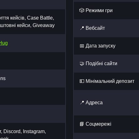
🎲 Режими гри
иття кейсів, Case Battle,
штовні кейси, Giveaway
📍 Вебсайт
Hug
📅 Дата запуску
🤝 Подібні сайти
ins
💵 Мінімальний депозит
📍 Адреса
📘 Cоцмережі
r, Discord, Instagram,
book