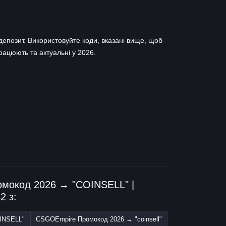
епозит. Використовуйте коди, вказані вище, щоб
рацюють та актуальні у 2026.
омокод 2026 → "COINSELL" |
2 з:
INSELL"
CSGOEmpire Промокод 2026 → "coinsell"