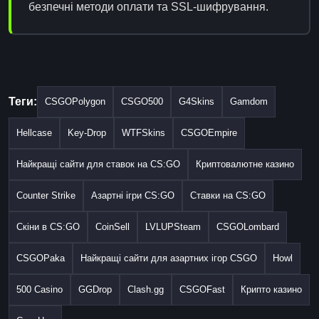
безпечні методи оплати та SSL-шифрування.
Теги:
CSGOPolygon
CSGO500
G4Skins
Gamdom
Hellcase
Key-Drop
WTFSkins
CSGOEmpire
Найкращі сайти для ставок на CS:GO
Криптовалютне казино
Counter Strike
Азартні ігри CS:GO
Ставки на CS:GO
Скіни в CS:GO
CoinSell
LVLUPSteam
CSGOLombard
CSGOPaka
Найкращі сайти для азартних ігор CSGO
Howl
500 Casino
GGDrop
Clash.gg
CSGOFast
Крипто казино