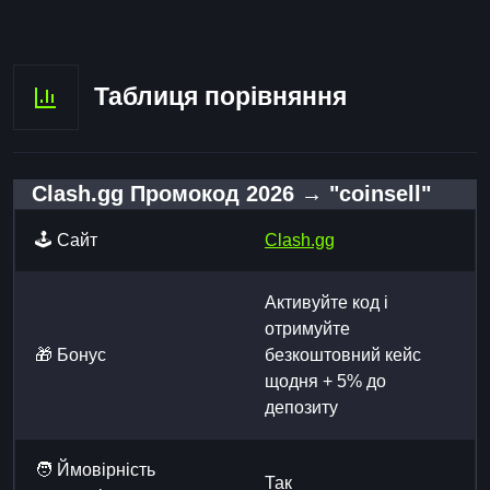
Таблиця порівняння
Clash.gg Промокод 2026 → "coinsell"
🕹️ Сайт
Clash.gg
Активуйте код і
отримуйте
🎁 Бонус
безкоштовний кейс
щодня + 5% до
депозиту
🧑 Ймовірність
Так