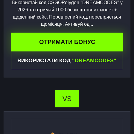
Використай код CSGOPolygon "DREAMCODES" у
2026 та отримай 1000 безкоштовних монет +
щоденний кейс. Перевірений код, перевіряється
щомісяця. Активуй од...
ОТРИМАТИ БОНУС
ВИКОРИСТАТИ КОД
"DREAMCODES"
VS