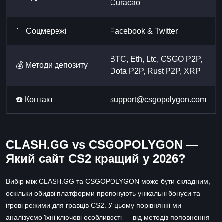
Curacao
📘 Cоцмережі
Facebook & Twitter
BTC, Eth, Ltc, CSGO P2P,
💰 Методи депозиту
Dota P2P, Rust P2P, XRP
☎️ Контакт
support@csgopolygon.com
CLASH.GG vs CSGOPOLYGON —
Який сайт CS2 кращий у 2026?
Вибір між CLASH.GG та CSGOPOLYGON може бути складним,
оскільки обидві платформи пропонують унікальні бонуси та
ігрові режими для гравців CS2. У цьому порівнянні ми
аналізуємо їхні ключові особливості — від методів поповнення