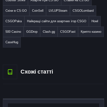
Counter Strike
Азартні ігри CS:GO
Ставки на CS:GO
Скіни в CS:GO
CoinSell
LVLUPSteam
CSGOLombard
CSGOPaka
Найкращі сайти для азартних ігор CSGO
Howl
500 Casino
GGDrop
Clash.gg
CSGOFast
Крипто казино
CaseHug
Схожі статті