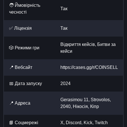
🧑 Ймовірність
Так
чесності
✅ Ліцензія
Так
Відкриття кейсів, Битви за
🎲 Режими гри
кейси
📍 Вебсайт
https://cases.gg/r/COINSELL
📅 Дата запуску
2024
Gerasimou 11, Strovolos,
📍 Адреса
2040, Нікосія, Кіпр
📘 Cоцмережі
X, Discord, Kick, Twitch