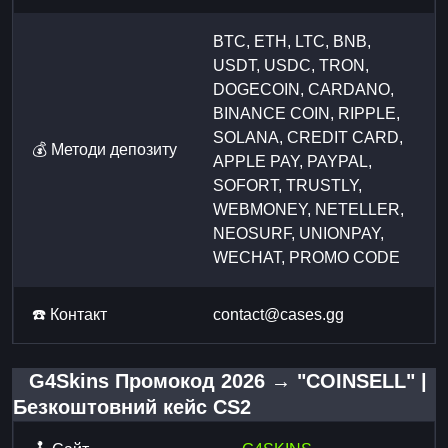
BTC, ETH, LTC, BNB,
USDT, USDC, TRON,
DOGECOIN, CARDANO,
BINANCE COIN, RIPPLE,
SOLANA, CREDIT CARD,
💰 Методи депозиту
APPLE PAY, PAYPAL,
SOFORT, TRUSTLY,
WEBMONEY, NETELLER,
NEOSURF, UNIONPAY,
WECHAT, PROMO CODE
☎️ Контакт
contact@cases.gg
G4Skins Промокод 2026 → "COINSELL" |
Безкоштовний кейс CS2