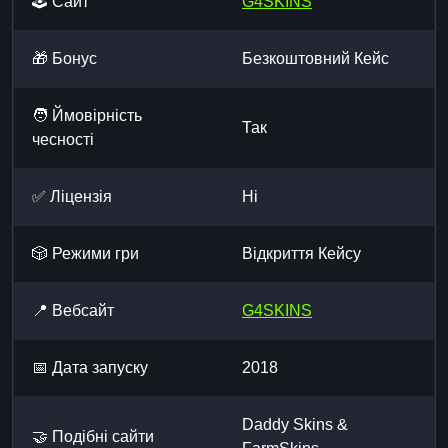
🕹️ Сайт
G4SKINS
🎁 Бонус
Безкоштовний Кейс
🧑 Ймовірність
Так
чесності
✅ Ліцензія
Ні
🎲 Режими гри
Відкриття Кейсу
📍 Вебсайт
G4SKINS
📅 Дата запуску
2018
Daddy Skins &
🤝 Подібні сайти