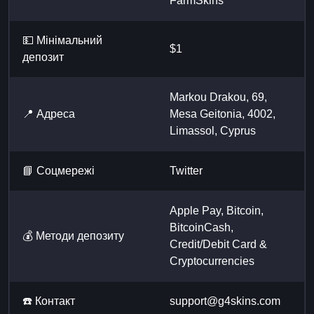
FarmSkins
💵 Мінімальний
$1
депозит
Markou Drakou, 69,
📍 Адреса
Mesa Geitonia, 4002,
Limassol, Cyprus
📘 Cоцмережі
Twitter
Apple Pay, Bitcoin,
BitcoinCash,
💰 Методи депозиту
Credit/Debit Card &
Cryptocurrencies
☎️ Контакт
support@g4skins.com