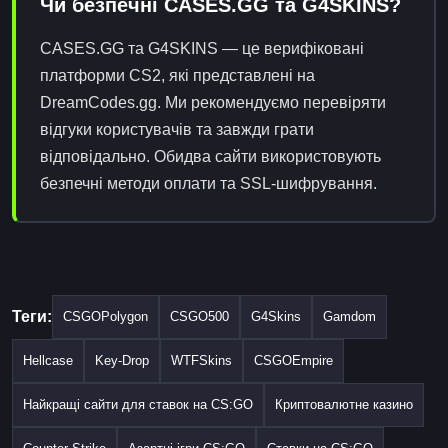
Чи безпечні CASES.GG та G4SKINS?
CASES.GG та G4SKINS — це верифіковані
платформи CS2, які представлені на
DreamCodes.gg. Ми рекомендуємо перевіряти
відгуки користувачів та завжди грати
відповідально. Обидва сайти використовують
безпечні методи оплати та SSL-шифрування.
Теги:
CSGOPolygon
CSGO500
G4Skins
Gamdom
Hellcase
Key-Drop
WTFSkins
CSGOEmpire
Найкращі сайти для ставок на CS:GO
Криптовалютне казино