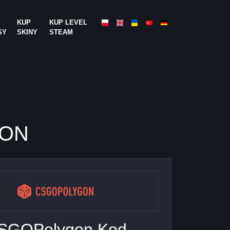
KUP
KUP LEVEL
SY
SKINY
STEAM
GON
SGOPolygon Kod