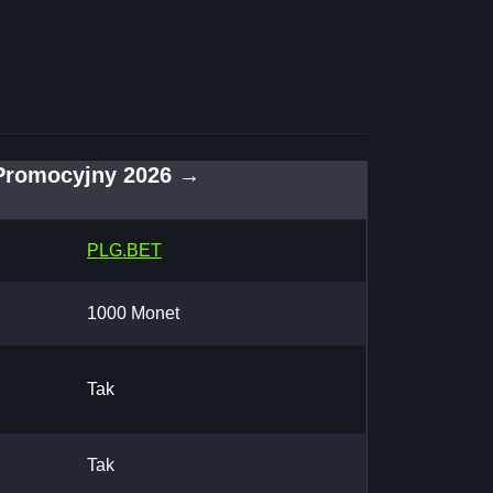
romocyjny 2026 →
PLG.BET
1000 Monet
Tak
Tak