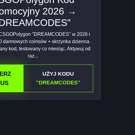
omocyjny 2026 →
"DREAMCODES"
 CSGOPolygon "DREAMCODES" w 2026 i
00 darmowych coinsów + skrzynka dzienna.
ny kod, testowany co miesiąc. Aktywuj od
raz...
ERZ
UŻYJ KODU
US
"DREAMCODES"