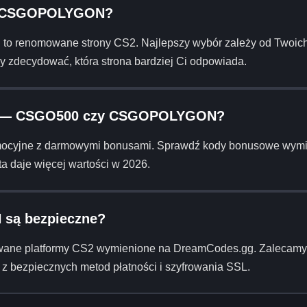
zy CSGOPOLYGON?
enomowane strony CS2. Najlepszy wybór zależy od Twoich pre
by zdecydować, która strona bardziej Ci odpowiada.
sy — CSGO500 czy CSGOPOLYGON?
omocyjne z darmowymi bonusami. Sprawdź kody bonusowe wymie
 daje więcej wartości w 2026.
są bezpieczne?
e platformy CS2 wymienione na DreamCodes.gg. Zalecamy sp
ą z bezpiecznych metod płatności i szyfrowania SSL.