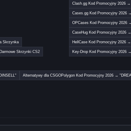
Clash.gg Kod Promocyjny 2026 → 
Cases.gg Kod Promocyjny 2026 
OPCases Kod Promocyjny 2026 →
CaseHug Kod Promocyjny 2026 
wa Skrzynka
HellCase Kod Promocyjny 2026 → 
Darmowe Skrzynki CS2
Key-Drop Kod Promocyjny 2026
COINSELL"
Alternatywy dla CSGOPolygon Kod Promocyjny 2026 → "D