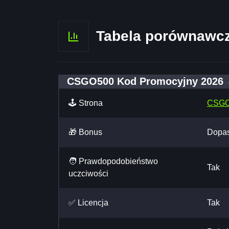
Tabela porównawc
CSGO500 Kod Promocyjny 2026
🕹️ Strona
CSGO
🎁 Bonus
Dopa
🧑 Prawdopodobieństwo
Tak
uczciwości
✅ Licencja
Tak