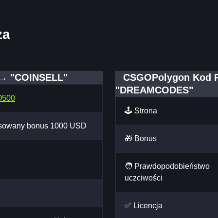
za
 → "COINSELL"
CSGOPolygon Kod P
"DREAMCODES"
500
🕹️ Strona
sowany bonus 1000 USD
🎁 Bonus
🧑 Prawdopodobieństwo
uczciwości
✅ Licencja