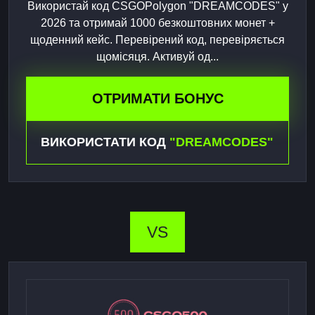
Використай код CSGOPolygon "DREAMCODES" у
2026 та отримай 1000 безкоштовних монет +
щоденний кейс. Перевірений код, перевіряється
щомісяця. Активуй од...
ОТРИМАТИ БОНУС
ВИКОРИСТАТИ КОД
"DREAMCODES"
VS