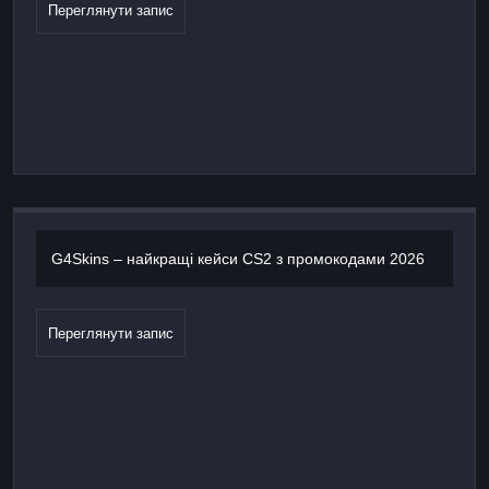
Переглянути запис
G4Skins – найкращі кейси CS2 з промокодами 2026
Переглянути запис