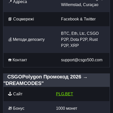
📍 Адреса
Willemstad, Curaçao
📘 Cоцмережі
Facebook & Twitter
BTC, Eth, Ltc, CSGO
💰 Методи депозиту
P2P, Dota P2P, Rust
P2P, XRP
☎️ Контакт
support@csgo500.com
CSGOPolygon Промокод 2026 →
"DREAMCODES"
🕹️ Сайт
PLG.BET
🎁 Бонус
1000 монет