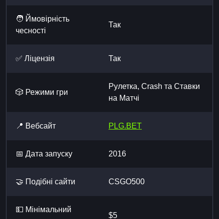
🧑 Ймовірність
Так
чесності
✅ Ліцензія
Так
Рулетка, Crash та Ставки
🎲 Режими гри
на Матчі
📍 Вебсайт
PLG.BET
📅 Дата запуску
2016
🤝 Подібні сайти
CSGO500
💵 Мінімальний
$5