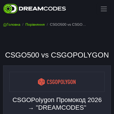
Головна
/
Порівняння
/
CSGO500 vs CSGOPOLYGON
CSGO500 vs CSGOPOLYGON
CSGOPolygon Промокод 2026
→ "DREAMCODES"