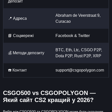
депозит
Abraham de Veerstraat 9,
📍 Адреса
Curacao
📘 Cоцмережі
Facebook & Twitter
BTC, Eth, Ltc, CSGO P2P,
💰 Методи депозиту
Dota P2P, Rust P2P, XRP
☎️ Контакт
support@csgopolygon.com
CSGO500 vs CSGOPOLYGON —
Який сайт CS2 кращий у 2026?
Вибір між CSGO500 та CSGOPOLYGON може бути складним,