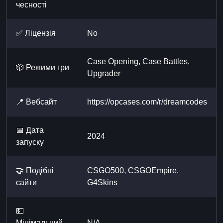
чесності
✅ Ліцензія
No
Case Opening, Case Battles,
🎲 Режими гри
Upgrader
📍 Вебсайт
https://opcases.com/r/dreamcodes
📅 Дата
2024
запуску
🤝 Подібні
CSGO500, CSGOEmpire,
сайти
G4Skins
💵
Мінімальний
N/A