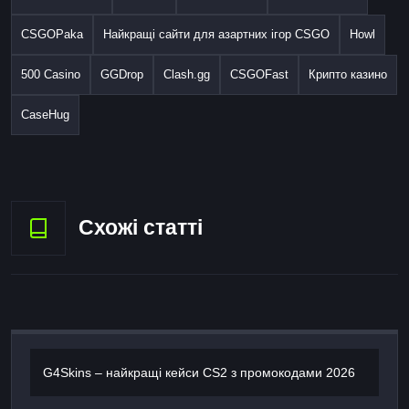
CSGOPaka
Найкращі сайти для азартних ігор CSGO
Howl
500 Casino
GGDrop
Clash.gg
CSGOFast
Крипто казино
CaseHug
Схожі статті
G4Skins – найкращі кейси CS2 з промокодами 2026