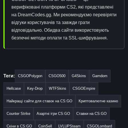
верифіковані платформи CS2, які представлені
на DreamCodes.gg. Ми рекомендуємо перевіряти
відгуки користувачів та завжди грати
відповідально. Обидва сайти використовують
безпечні методи оплати та SSL-шифрування.
Теги:
CSGOPolygon
CSGO500
G4Skins
Gamdom
Hellcase
Key-Drop
WTFSkins
CSGOEmpire
Найкращі сайти для ставок на CS:GO
Криптовалютне казино
Counter Strike
Азартні ігри CS:GO
Ставки на CS:GO
Скіни в CS:GO
CoinSell
LVLUPSteam
CSGOLombard