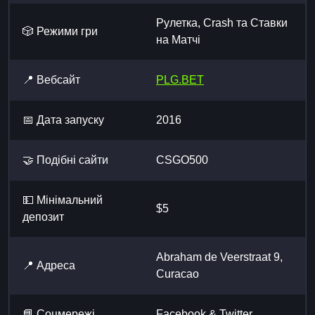
Рулетка, Crash та Ставки
🎲 Режими гри
на Матчі
📍 Вебсайт
PLG.BET
📅 Дата запуску
2016
🤝 Подібні сайти
CSGO500
💵 Мінімальний
$5
депозит
Abraham de Veerstraat 9,
📍 Адреса
Curacao
📘 Cоцмережі
Facebook & Twitter