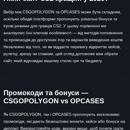
Вибір між CSGOPOLYGON та OPCASES може бути складним,
оскільки обидві платформи пропонують унікальні бонуси та
ігрові режими для гравців CS2. У цьому порівнянні ми
аналізуємо їхні ключові особливості — від методів поповнення
та промокодів до доступних ігор та варіантів виведення коштів.
Незалежно від того, чи ви віддаєте перевагу відкриттю кейсів,
рулетці, крешу чи ставкам, цей огляд допоможе вам обрати
сайт, який відповідає вашому стилю гри та бюджету.
Промокоди та бонуси —
CSGOPOLYGON vs OPCASES
Як CSGOPOLYGON, так і OPCASES пропонують ексклюзивні
промокоди, які дають безкоштовні монети, кейси або бонуси на
депозит. Використовуйте коди, вказані вище, щоб почати грати