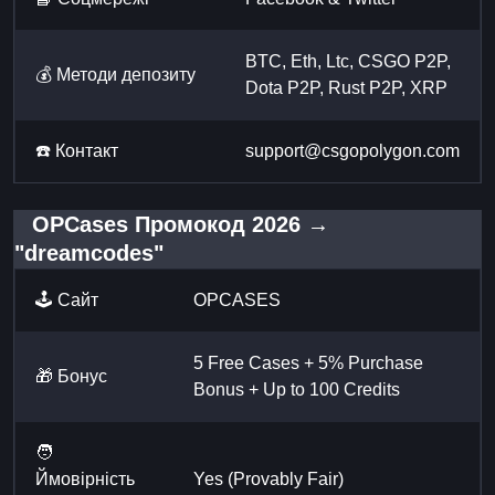
BTC, Eth, Ltc, CSGO P2P,
💰 Методи депозиту
Dota P2P, Rust P2P, XRP
☎️ Контакт
support@csgopolygon.com
OPCases Промокод 2026 →
"dreamcodes"
🕹️ Сайт
OPCASES
5 Free Cases + 5% Purchase
🎁 Бонус
Bonus + Up to 100 Credits
🧑
Ймовірність
Yes (Provably Fair)