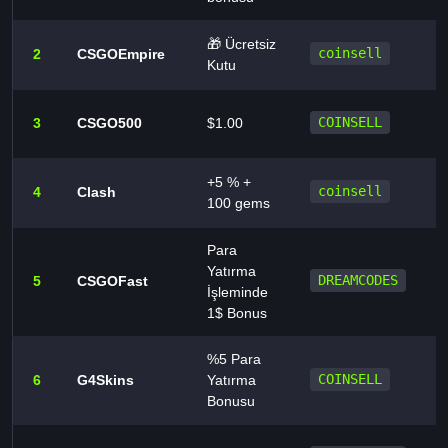
🎁 Ücretsiz
2
CSGOEmpire
coinsell
Kutu
3
CSGO500
$1.00
COINSELL
+5 % +
4
Clash
coinsell
100 gems
Para
Yatırma
5
CSGOFast
DREAMCODES
İşleminde
1$ Bonus
%5 Para
6
G4Skins
Yatırma
COINSELL
Bonusu