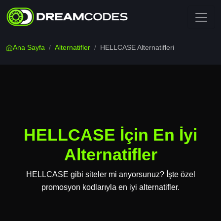
Ana Sayfa
/
Alternatifler
/
HELLCASE Alternatifleri
HELLCASE İçin En İyi
Alternatifler
HELLCASE gibi siteler mi arıyorsunuz? İşte özel
promosyon kodlarıyla en iyi alternatifler.