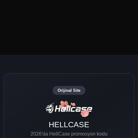
Orijinal Site
HELLCASE
2026'da HellCase promosyon kodu