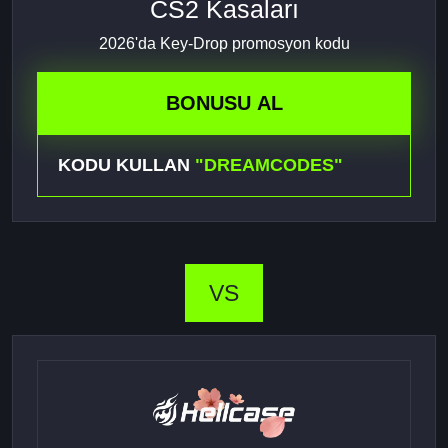
CS2 Kasaları
2026'da Key-Drop promosyon kodu
BONUSU AL
KODU KULLAN
"DREAMCODES"
VS