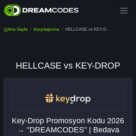
Ana Sayfa
/
Karşılaştırma
/
HELLCASE vs KEY-DROP
HELLCASE vs KEY-DROP
Key-Drop Promosyon Kodu 2026
→ "DREAMCODES" | Bedava