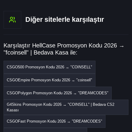
Diğer sitelerle karşılaştır
Karşılaştır HellCase Promosyon Kodu 2026 →
"fcoinsell" | Bedava Kasa ile:
CSGO500 Promosyon Kodu 2026 → "COINSELL"
CSGOEmpire Promosyon Kodu 2026 → "coinsell"
CSGOPolygon Promosyon Kodu 2026 → "DREAMCODES"
G4Skins Promosyon Kodu 2026 → "COINSELL" | Bedava CS2
Kasası
CSGOFast Promosyon Kodu 2026 → "DREAMCODES"