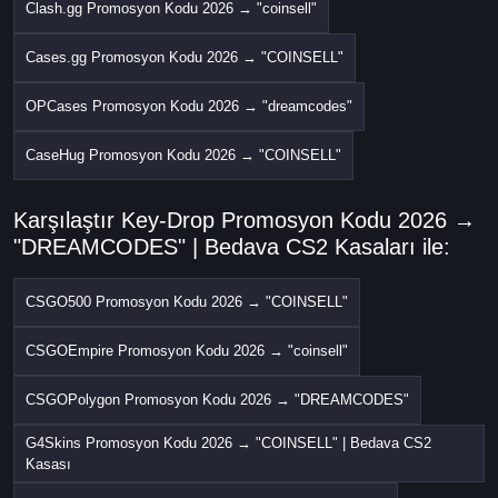
Clash.gg Promosyon Kodu 2026 → "coinsell"
Cases.gg Promosyon Kodu 2026 → "COINSELL"
OPCases Promosyon Kodu 2026 → "dreamcodes"
CaseHug Promosyon Kodu 2026 → "COINSELL"
Karşılaştır Key-Drop Promosyon Kodu 2026 →
"DREAMCODES" | Bedava CS2 Kasaları ile:
CSGO500 Promosyon Kodu 2026 → "COINSELL"
CSGOEmpire Promosyon Kodu 2026 → "coinsell"
CSGOPolygon Promosyon Kodu 2026 → "DREAMCODES"
G4Skins Promosyon Kodu 2026 → "COINSELL" | Bedava CS2
Kasası