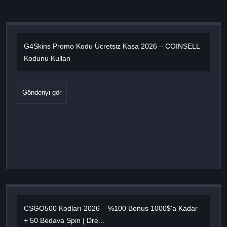
G4Skins Promo Kodu Ücretsiz Kasa 2026 – COINSELL
Kodunu Kullan
Gönderiyi gör
CSGO500 Kodları 2026 – %100 Bonus 1000$'a Kadar
+ 50 Bedava Spin | Dre...