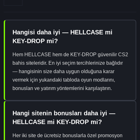
Hangisi daha iyi — HELLCASE mi
KEY-DROP mi?
Hem HELLCASE hem de KEY-DROP güvenilir CS2
bahis siteleridir. En iyi seçim tercihlerinize bağlıdır
— hangisinin size daha uygun olduğuna karar
vermek için yukarıdaki tabloda oyun modlarını,
bonusları ve yatırım yöntemlerini karşılaştırın.
Hangi sitenin bonusları daha iyi —
HELLCASE mi KEY-DROP mi?
Her iki site de ücretsiz bonuslarla özel promosyon