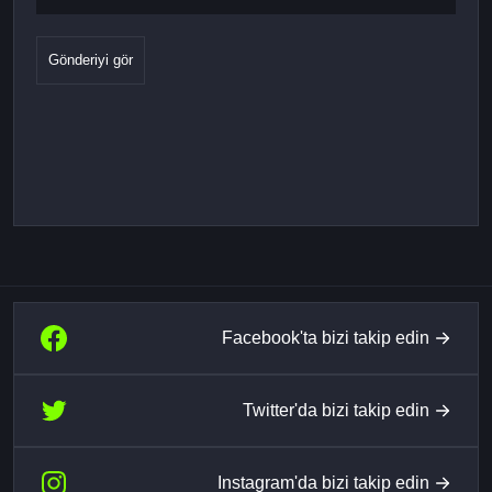
Gönderiyi gör
Facebook'ta bizi takip edin
Twitter'da bizi takip edin
Instagram'da bizi takip edin