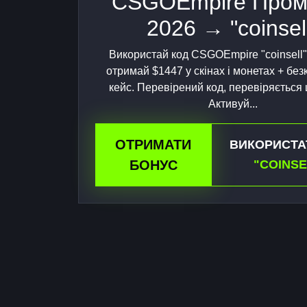
CSGOEmpire Пром
2026 → "coinsel
Використай код CSGOEmpire "coinsell"
отримай $1447 у скінах і монетах + бе
кейс. Перевірений код, перевіряється
Активуй...
ОТРИМАТИ
ВИКОРИСТА
БОНУС
"COINSE