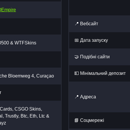
Empire
📍 Вебсайт
📅 Дата запуску
500 & WTFSkins
🤝 Подібні сайти
💵 Мінімальний депозит
che Bloemweg 4, Curaçao
r
📍 Адреса
 Cards, CSGO Skins,
, Trustly, Btc, Eth, Ltc &
📘 Cоцмережі
ayz