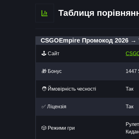
Таблиця порівнян
CSGOEmpire Промокод 2026 → "
🕹️ Сайт
CSGO
🎁 Бонус
1447 
🧑 Ймовірність чесності
Так
✅ Ліцензія
Так
Рулет
🎲 Режими гри
Кида