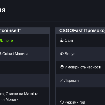
ня
coinsell"
CSGOFast Промоко
Empire
🕹️ Сайт
$ Скіни і Монети
🎁 Бонус
🧑 Ймовірність чесності
✅ Ліцензія
ка, Ставки на Матчі та
ння Монети
🎲 Режими гри