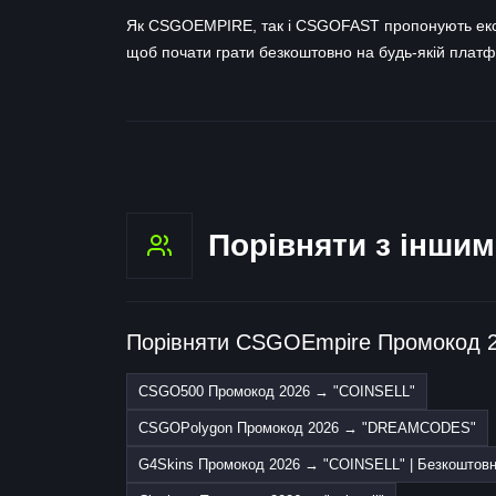
Як CSGOEMPIRE, так і CSGOFAST пропонують ексклю
щоб почати грати безкоштовно на будь-якій платф
Порівняти з інши
Порівняти CSGOEmpire Промокод 202
CSGO500 Промокод 2026 → "COINSELL"
CSGOPolygon Промокод 2026 → "DREAMCODES"
G4Skins Промокод 2026 → "COINSELL" | Безкоштовн