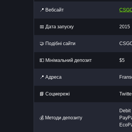
📍 Вебсайт
CSGO
📅 Дата запуску
2015
🤝 Подібні сайти
CSGO
💵 Мінімальний депозит
$5
📍 Адреса
Frans
📘 Cоцмережі
Twitte
Debit
💰 Методи депозиту
PayPal
EcoP