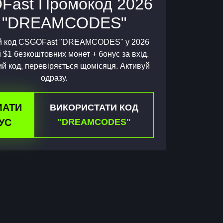
Fast Промокод 2026
 "DREAMCODES"
й код CSGOFast "DREAMCODES" у 2026
 $1 безкоштовних монет + бонус за вхід.
й код, перевіряється щомісяця. Активуй
одразу.
МАТИ
ВИКОРИСТАТИ КОД
УС
"DREAMCODES"