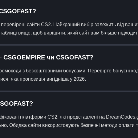
 CSGOFAST?
ревірені сайти CS2. Найкращий вибір залежить від ваших 
таблиці вище, щоб вирішити, який сайт вам більше підходит
и — CSGOEMPIRE чи CSGOFAST?
омокоди з безкоштовними бонусами. Перевірте бонусні коди,
, яка пропозиція вигідніша у 2026.
 CSGOFAST?
вані платформи CS2, які представлені на DreamCodes.gg
льно. Обидва сайти використовують безпечні методи оплати