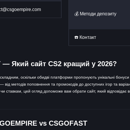
ct@csgoempire.com
💰 Методи депозиту
☎️ Контакт
 Який сайт CS2 кращий у 2026?
адним, оскільки обидві платформи пропонують унікальні бонуси та
 — від методів поповнення та промокодів до доступних ігор та варіан
шу чи ставкам, цей огляд допоможе вам обрати сайт, який відповідає
SGOEMPIRE vs CSGOFAST