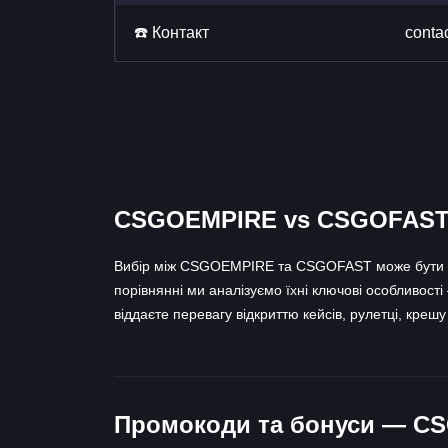
☎️ Контакт
conta
CSGOEMPIRE vs CSGOFAST —
Вибір між CSGOEMPIRE та CSGOFAST може бути скл
порівнянні ми аналізуємо їхні ключові особливості
віддаєте перевагу відкриттю кейсів, рулетці, кре
Промокоди та бонуси — C