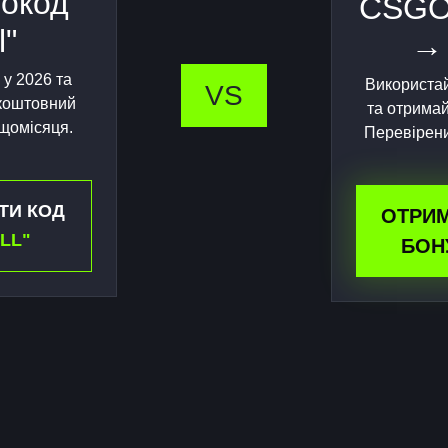
окод
CSGO
l"
→
 у 2026 та
Використа
VS
зкоштовний
та отримай
 щомісяця.
Перевірени
ТИ КОД
ОТРИ
LL"
БОН